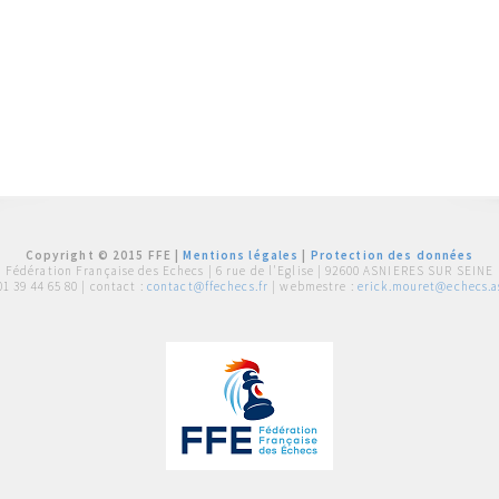
Copyright © 2015 FFE |
Mentions légales
|
Protection des données
Fédération Française des Echecs |
6 rue de l'Eglise | 92600 ASNIERES SUR SEINE
01 39 44 65 80
| contact :
contact@ffechecs.fr
| webmestre :
erick.mouret@echecs.as