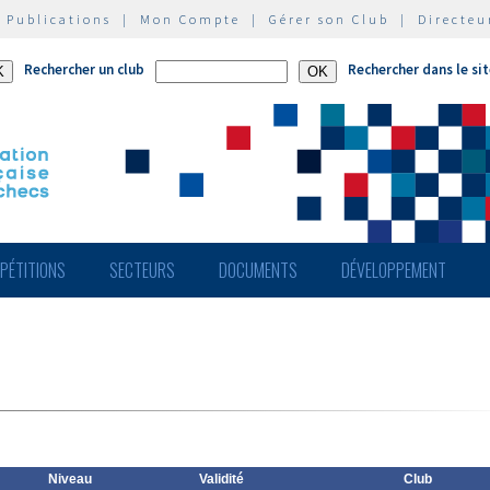
|
Publications
|
Mon Compte
|
Gérer son Club
|
Directeu
Rechercher un club
Rechercher dans le si
PÉTITIONS
SECTEURS
DOCUMENTS
DÉVELOPPEMENT
Niveau
Validité
Club