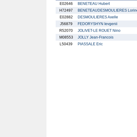
E02646
BENETEAU Hubert
H72497
BENETEAUDESMOULIERES Lorin
E02882
DESMOULIERES Axelle
J56879
FEDORYSHYN Ievgenii
R52070
JOLIVET-LE ROUET Nino
M08553
JOLLY Jean-Francois
L50439
PIASSALE Eric