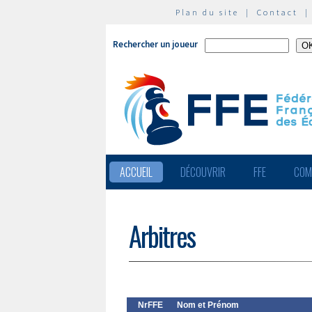
Plan du site
|
Contact
Rechercher un joueur
ACCUEIL
DÉCOUVRIR
FFE
COM
Arbitres
NrFFE
Nom et Prénom