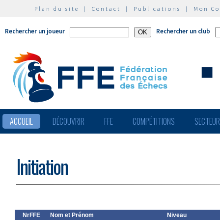
Plan du site
|
Contact
|
Publications
|
Mon C
Rechercher un joueur
Rechercher un club
ACCUEIL
DÉCOUVRIR
FFE
COMPÉTITIONS
SECTEU
Initiation
NrFFE
Nom et Prénom
Niveau