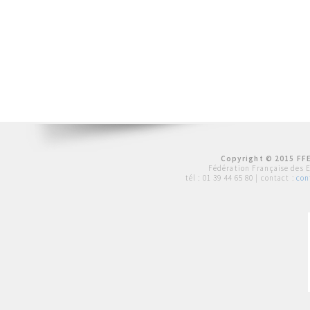
Copyright © 2015 FFE
Fédération Française des 
tél :
01 39 44 65 80
| contact :
con