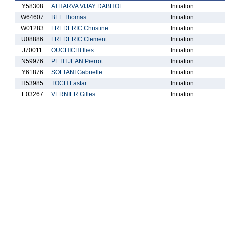
Y58308
ATHARVA VIJAY DABHOL
Initiation
W64607
BEL Thomas
Initiation
W01283
FREDERIC Christine
Initiation
U08886
FREDERIC Clement
Initiation
J70011
OUCHICHI Ilies
Initiation
N59976
PETITJEAN Pierrot
Initiation
Y61876
SOLTANI Gabrielle
Initiation
H53985
TOCH Lastar
Initiation
E03267
VERNIER Gilles
Initiation