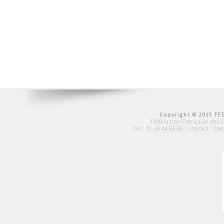
Copyright © 2015 FFE
Fédération Française des 
tél :
01 39 44 65 80
| contact :
con