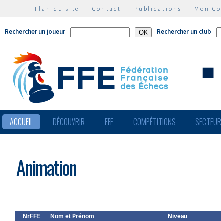
Plan du site
|
Contact
|
Publications
|
Mon C
Rechercher un joueur
Rechercher un club
ACCUEIL
DÉCOUVRIR
FFE
COMPÉTITIONS
SECTEU
Animation
NrFFE
Nom et Prénom
Niveau