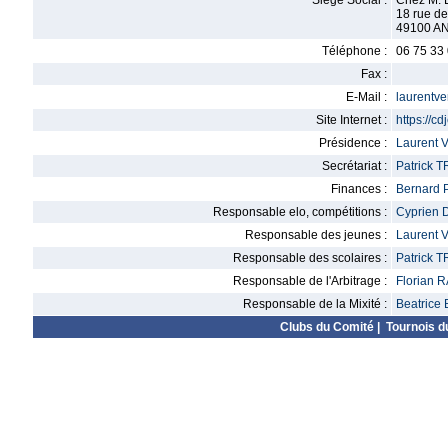
Siège Social :
Chez M. 
18 rue de 
49100 A
Téléphone :
06 75 33
Fax :
E-Mail :
laurentv
Site Internet :
https://cd
Présidence :
Laurent
Secrétariat :
Patrick 
Finances :
Bernard
Responsable elo, compétitions :
Cyprien
Responsable des jeunes :
Laurent
Responsable des scolaires :
Patrick 
Responsable de l'Arbitrage :
Florian 
Responsable de la Mixité :
Beatric
Clubs du Comité
|
Tournois d