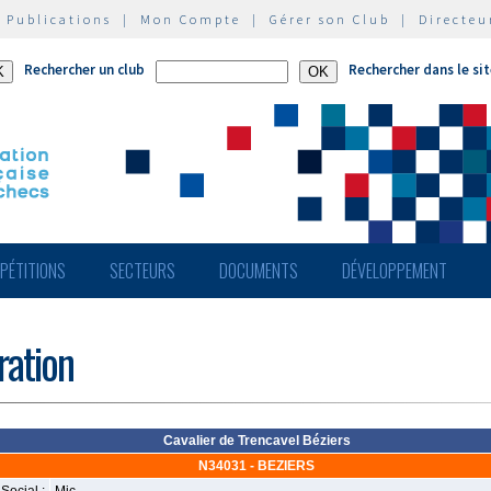
|
Publications
|
Mon Compte
|
Gérer son Club
|
Directeu
Rechercher un club
Rechercher dans le si
PÉTITIONS
SECTEURS
DOCUMENTS
DÉVELOPPEMENT
ération
Cavalier de Trencavel Béziers
N34031 - BEZIERS