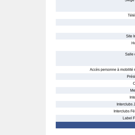
Siège 
Télé
Site I
Ho
Salle 
Accès personne à mobilité r
Prés
C
Me
Int
Interclubs 
Interclubs Fé
Label F