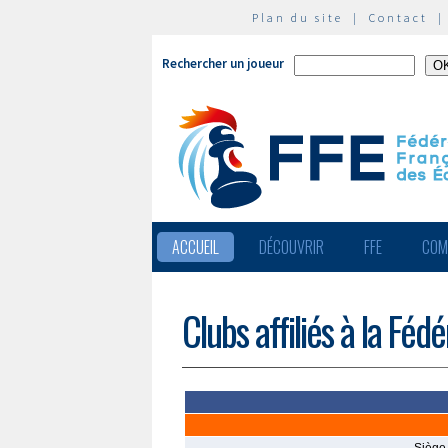
Plan du site
|
Contact
Rechercher un joueur
ACCUEIL
DÉCOUVRIR
FFE
COM
Clubs affiliés à la Féd