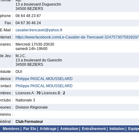
Social :
Mjc
13 a boulevard Duguesclin
34500 BEZIERS
phone :
06 64 48 23 87
Fax :
04 67 30 46 24
E-Mail :
cavalier.trencavel@yahoo.fr
nternet :
https://www.facebook.com/Le-Cavalier-de-Trencavel-324757307592820/?
raires :
Mercredi 17h30-20h30
samedi 14h-19h00
de Jeu :
M.J.C.
13 a boulevard du Guesclin
34500 BEZIERS
éduite :
OUI
idence :
Philippe PASCAL-MOUSSELARD
ontact :
Philippe PASCAL-MOUSSELARD
mbres :
Licences A :
70
Licences B :
2
erclubs :
Nationale 3
Jeunes :
Division Régionale
minins :
édéral :
Club Formateur
Membres
|
Par Elo
|
Arbitrage
|
Animation
|
Entraînement
|
Initiation
|
Equip