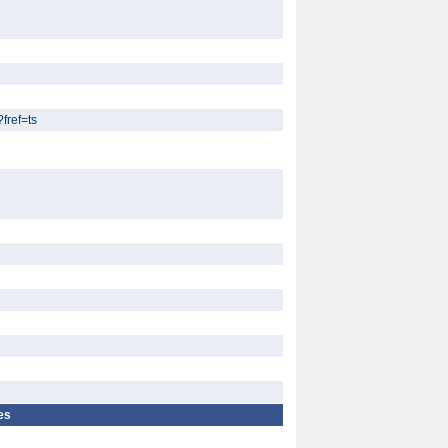
fref=ts
es