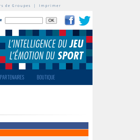
rs de Groupes
|
Imprimer
te
PARTENAIRES
BOUTIQUE