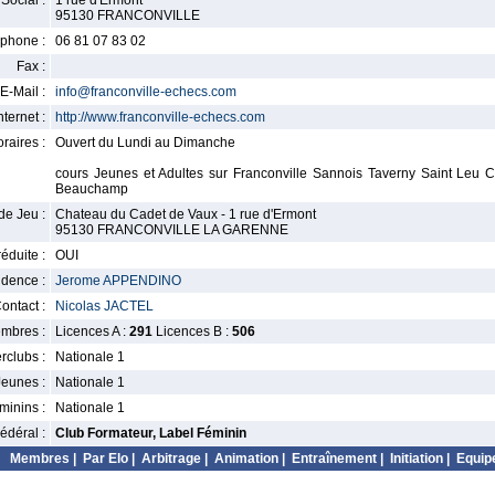
Social :
1 rue d'Ermont
95130 FRANCONVILLE
phone :
06 81 07 83 02
Fax :
E-Mail :
info@franconville-echecs.com
nternet :
http://www.franconville-echecs.com
raires :
Ouvert du Lundi au Dimanche
cours Jeunes et Adultes sur Franconville Sannois Taverny Saint Leu 
Beauchamp
de Jeu :
Chateau du Cadet de Vaux - 1 rue d'Ermont
95130 FRANCONVILLE LA GARENNE
éduite :
OUI
idence :
Jerome APPENDINO
ontact :
Nicolas JACTEL
mbres :
Licences A :
291
Licences B :
506
erclubs :
Nationale 1
Jeunes :
Nationale 1
minins :
Nationale 1
édéral :
Club Formateur, Label Féminin
Membres
|
Par Elo
|
Arbitrage
|
Animation
|
Entraînement
|
Initiation
|
Equip