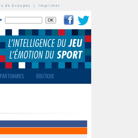
rs de Groupes
|
Imprimer
te
PARTENAIRES
BOUTIQUE