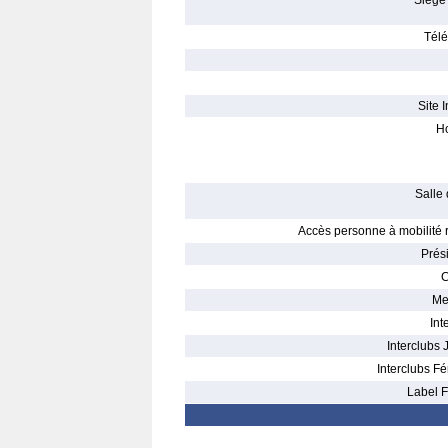
Siège 
Télé
Site I
Ho
Salle 
Accès personne à mobilité r
Prés
C
Me
Int
Interclubs 
Interclubs Fé
Label F