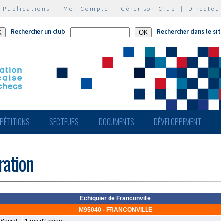
|
Publications
|
Mon Compte
|
Gérer son Club
|
Directeu
Rechercher un club
Rechercher dans le si
PÉTITIONS
SECTEURS
DOCUMENTS
DÉVELOPPEMENT
ération
Echiquier de Franconville
M95040 - FRANCONVILLE