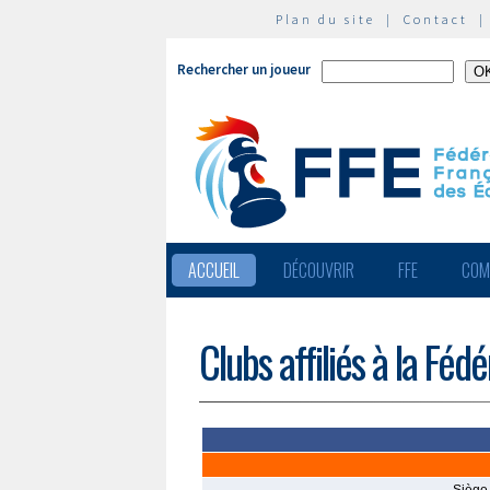
Plan du site
|
Contact
Rechercher un joueur
ACCUEIL
DÉCOUVRIR
FFE
COM
Clubs affiliés à la Féd