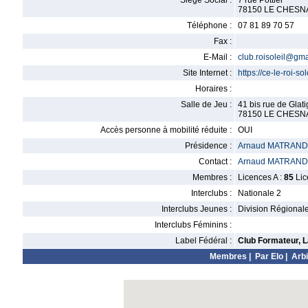
Siège Social :
7 rue Pottier
78150 LE CHESN
Téléphone :
07 81 89 70 57
Fax :
E-Mail :
club.roisoleil@gm
Site Internet :
https://ce-le-roi-s
Horaires :
Salle de Jeu :
41 bis rue de Glat
78150 LE CHESN
Accès personne à mobilité réduite :
OUI
Présidence :
Arnaud MATRAND
Contact :
Arnaud MATRAND
Membres :
Licences A :
85
Lic
Interclubs :
Nationale 2
Interclubs Jeunes :
Division Régional
Interclubs Féminins :
Label Fédéral :
Club Formateur, L
Membres
|
Par Elo
|
Arbi