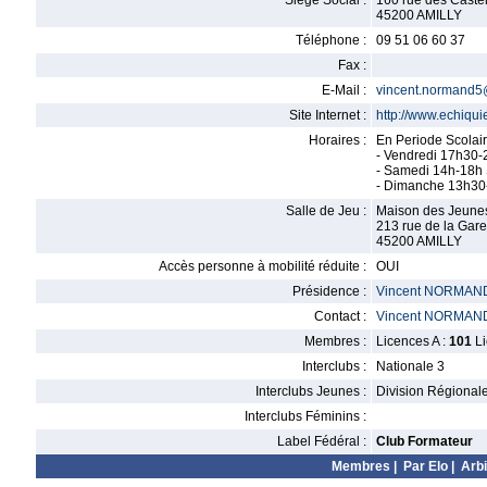
Siège Social :
160 rue des Castel
45200 AMILLY
Téléphone :
09 51 06 60 37
Fax :
E-Mail :
vincent.normand
Site Internet :
http://www.echiquie
Horaires :
En Periode Scolai
- Vendredi 17h30-
- Samedi 14h-18h 
- Dimanche 13h30-
Salle de Jeu :
Maison des Jeune
213 rue de la Gare
45200 AMILLY
Accès personne à mobilité réduite :
OUI
Présidence :
Vincent NORMAN
Contact :
Vincent NORMAN
Membres :
Licences A :
101
Li
Interclubs :
Nationale 3
Interclubs Jeunes :
Division Régional
Interclubs Féminins :
Label Fédéral :
Club Formateur
Membres
|
Par Elo
|
Arbi