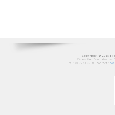
Copyright © 2015 FFE
Fédération Française des 
tél :
01 39 44 65 80
| contact :
con