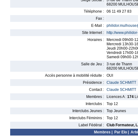
Siège Social :
3 rue de Thann Da
68200 MULHOUS
Téléphone :
06 11 49 27 83
Fax :
E-Mail :
philidor.mulhouse@
Site Internet :
http://www.philido
Horaires :
Mercredi 09h00-1
Mercredi 13h30-1
Jeudi 20h00-22h00
Vendredi 17h00-1
Samedi 09h00-12
Salle de Jeu :
3 rue de Thann
68200 MULHOUS
Accès personne à mobilité réduite :
OUI
Présidence :
Claude SCHMITT
Contact :
Claude SCHMITT
Membres :
Licences A :
174
Li
Interclubs :
Top 12
Interclubs Jeunes :
Top Jeunes
Interclubs Féminins :
Top 12
Label Fédéral :
Club Formateur, L
Membres
|
Par Elo
|
Arbi