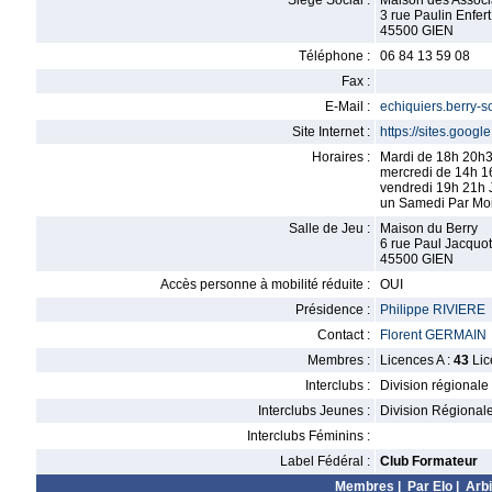
Siège Social :
Maison des Associ
3 rue Paulin Enfert
45500 GIEN
Téléphone :
06 84 13 59 08
Fax :
E-Mail :
echiquiers.berry-
Site Internet :
https://sites.goog
Horaires :
Mardi de 18h 20h3
mercredi de 14h 1
vendredi 19h 21h 
un Samedi Par Moi
Salle de Jeu :
Maison du Berry
6 rue Paul Jacquot
45500 GIEN
Accès personne à mobilité réduite :
OUI
Présidence :
Philippe RIVIERE
Contact :
Florent GERMAIN
Membres :
Licences A :
43
Lic
Interclubs :
Division régionale
Interclubs Jeunes :
Division Régional
Interclubs Féminins :
Label Fédéral :
Club Formateur
Membres
|
Par Elo
|
Arbi