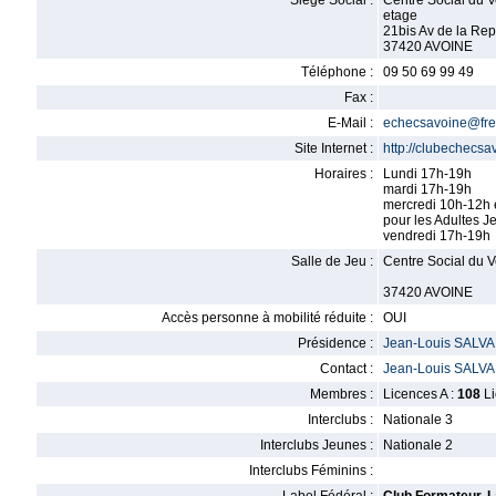
Siège Social :
Centre Social du V
etage
21bis Av de la Re
37420 AVOINE
Téléphone :
09 50 69 99 49
Fax :
E-Mail :
echecsavoine@free
Site Internet :
http://clubechecsa
Horaires :
Lundi 17h-19h
mardi 17h-19h
mercredi 10h-12h 
pour les Adultes J
vendredi 17h-19h
Salle de Jeu :
Centre Social du V
37420 AVOINE
Accès personne à mobilité réduite :
OUI
Présidence :
Jean-Louis SALV
Contact :
Jean-Louis SALV
Membres :
Licences A :
108
Li
Interclubs :
Nationale 3
Interclubs Jeunes :
Nationale 2
Interclubs Féminins :