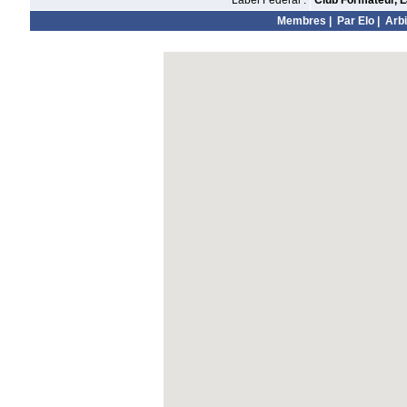
Label Fédéral :
Club Formateur, L
Membres
|
Par Elo
|
Arbi