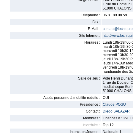
Siège Social :
Pole Henri Dunant
1 rue du Docteur 
51000 CHALONS
Téléphone :
06 81 89 08 59
Fax :
E-Mail :
contact@lechiquie
Site Internet :
http://www.lechiqu
Horaires :
Lundi 18h-19h00 Q
mardi 18h-19h30 Q
mercredi 10h30-12
mercredi 13h30-2
jeudi 18h-19h30 P
jeudi 14h-16h Me
vendredi 18h-19h
handiguide des Sp
Salle de Jeu :
Pole Henri Dunan
1 rue du Docteur 
mediatheque Gulli
51000 CHALONS
Accès personne à mobilité réduite :
OUI
Présidence :
Claude POGU
Contact :
Diego SALAZAR
Membres :
Licences A :
351
Li
Interclubs :
Top 12
Interclubs Jeunes :
Nationale 1