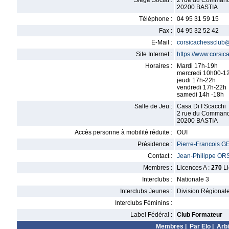
Siège Social :
2 rue du Commanda
20200 BASTIA
Téléphone :
04 95 31 59 15
Fax :
04 95 32 52 42
E-Mail :
corsicachessclub
Site Internet :
https://www.corsi
Horaires :
Mardi 17h-19h
mercredi 10h00-1
jeudi 17h-22h
vendredi 17h-22h
samedi 14h -18h
Salle de Jeu :
Casa Di I Scacchi
2 rue du Command
20200 BASTIA
Accès personne à mobilité réduite :
OUI
Présidence :
Pierre-Francois 
Contact :
Jean-Philippe OR
Membres :
Licences A :
270
Li
Interclubs :
Nationale 3
Interclubs Jeunes :
Division Régional
Interclubs Féminins :
Label Fédéral :
Club Formateur
Membres
|
Par Elo
|
Arbi