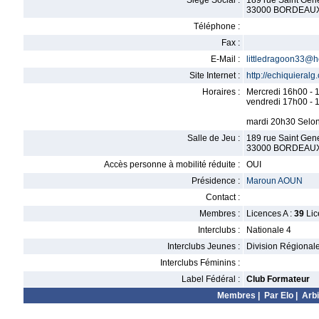
Siège Social :
189 rue Saint Gen
33000 BORDEAU
Téléphone :
Fax :
E-Mail :
littledragoon33@h
Site Internet :
http://echiquieral
Horaires :
Mercredi 16h00 - 
vendredi 17h00 - 
mardi 20h30 Selon
Salle de Jeu :
189 rue Saint Gen
33000 BORDEAU
Accès personne à mobilité réduite :
OUI
Présidence :
Maroun AOUN
Contact :
Membres :
Licences A :
39
Lic
Interclubs :
Nationale 4
Interclubs Jeunes :
Division Régional
Interclubs Féminins :
Label Fédéral :
Club Formateur
Membres
|
Par Elo
|
Arbi