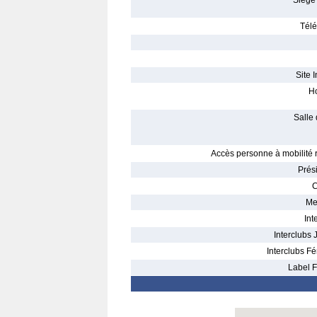
Siège 
Télé
Site I
Ho
Salle 
Accès personne à mobilité r
Prés
C
Me
Int
Interclubs 
Interclubs Fé
Label F