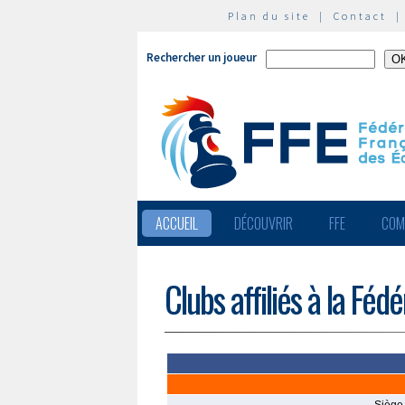
Plan du site
|
Contact
Rechercher un joueur
ACCUEIL
DÉCOUVRIR
FFE
COM
Clubs affiliés à la Féd