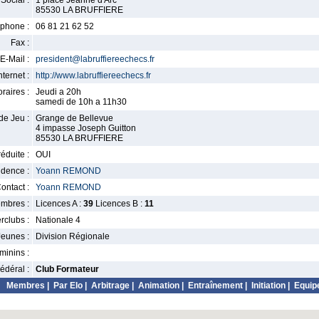
Social :
1 place Jeanne d'Arc
85530 LA BRUFFIERE
phone :
06 81 21 62 52
Fax :
E-Mail :
president@labruffiereechecs.fr
nternet :
http://www.labruffiereechecs.fr
raires :
Jeudi a 20h
samedi de 10h a 11h30
de Jeu :
Grange de Bellevue
4 impasse Joseph Guitton
85530 LA BRUFFIERE
éduite :
OUI
idence :
Yoann REMOND
ontact :
Yoann REMOND
mbres :
Licences A :
39
Licences B :
11
erclubs :
Nationale 4
Jeunes :
Division Régionale
minins :
édéral :
Club Formateur
Membres
|
Par Elo
|
Arbitrage
|
Animation
|
Entraînement
|
Initiation
|
Equip