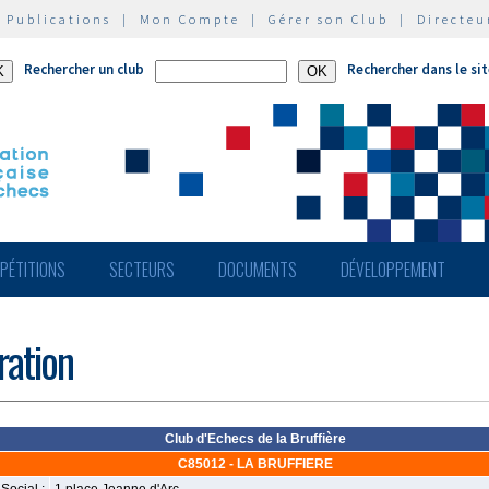
|
Publications
|
Mon Compte
|
Gérer son Club
|
Directeu
Rechercher un club
Rechercher dans le si
PÉTITIONS
SECTEURS
DOCUMENTS
DÉVELOPPEMENT
ération
Club d'Echecs de la Bruffière
C85012 - LA BRUFFIERE