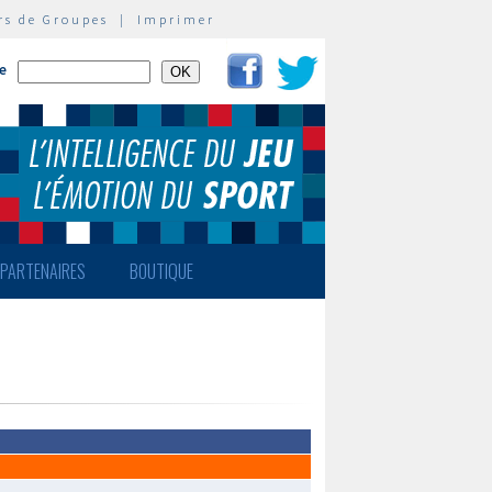
rs de Groupes
|
Imprimer
te
PARTENAIRES
BOUTIQUE