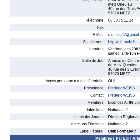
Siège Social :
Annexe du Centre 
metz Queuleu
40 rue des Trois 
57070 METZ
Téléphone :
06 33 75 11 24
Fax :
E-Mail :
efemetz57@gmail
Site Internet :
http://efe-metz.fr
Horaires :
Vendredi des 20h3
samedi 14h-16h Po
Salle de Jeu :
Annexe du Centre 
de Metz-Queuleu
40 rue des 3 Evec
57070 METZ
Accès personne à mobilité réduite :
OUI
Présidence :
Frederic WEISS
Contact :
Frederic WEISS
Membres :
Licences A :
88
Lic
Interclubs :
Nationale 2
Interclubs Jeunes :
Division Régional
Interclubs Féminins :
Nationale 2
Label Fédéral :
Club Formateur
Membres
|
Par Elo
|
Arbi