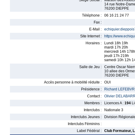
Siège Social :
Maison des Associ
14 rue Notre-Dam
76200 DIEPPE
Téléphone :
06 16 21 24 77
Fax :
E-Mail :
echiquier.dieppo
Site Internet :
https://www.echiqu
Horaires :
Lundi 18h 19h
mardi 17h 20h
mercredi 14h 178
jeudi 17h 219h
samedi 10h 12h 1
Salle de Jeu :
Centre Oscar Nie
10 allee des Orme
76200 DIEPPE
Accès personne à mobilité réduite :
OUI
Présidence :
Richard LEFEBV
Contact :
Olivier DELABAR
Membres :
Licences A :
194
Li
Interclubs :
Nationale 3
Interclubs Jeunes :
Division Régional
Interclubs Féminins :
Label Fédéral :
Club Formateur, L