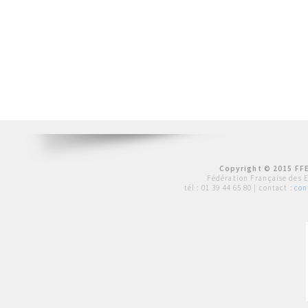
Copyright © 2015 FFE
Fédération Française des 
tél :
01 39 44 65 80
| contact :
con