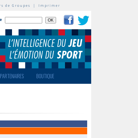
rs de Groupes
|
Imprimer
te
PARTENAIRES
BOUTIQUE