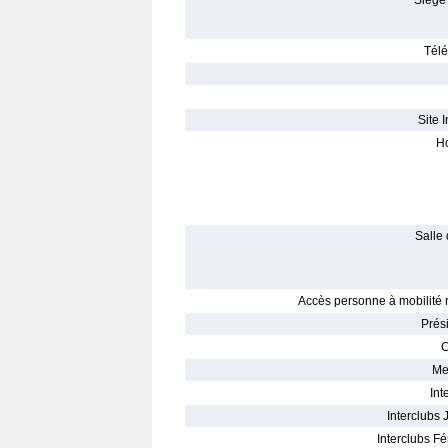
Siège 
Télé
Site I
Ho
Salle 
Accès personne à mobilité r
Prés
C
Me
Int
Interclubs 
Interclubs Fé