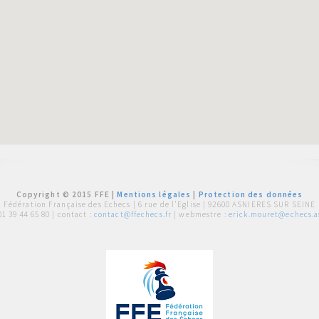
Copyright © 2015 FFE |
Mentions légales
|
Protection des données
Fédération Française des Echecs |
6 rue de l'Eglise | 92600 ASNIERES SUR SEINE
01 39 44 65 80
| contact :
contact@ffechecs.fr
| webmestre :
erick.mouret@echecs.as