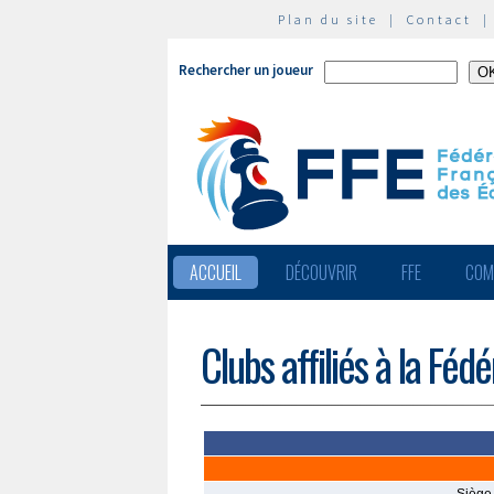
Plan du site
|
Contact
Rechercher un joueur
ACCUEIL
DÉCOUVRIR
FFE
COM
Clubs affiliés à la Féd