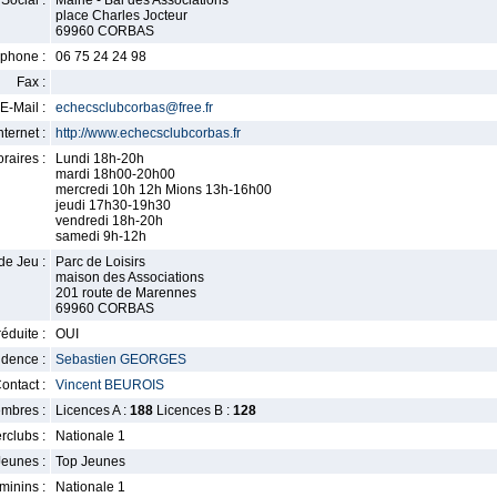
Social :
Mairie - Bal des Associations
place Charles Jocteur
69960 CORBAS
phone :
06 75 24 24 98
Fax :
E-Mail :
echecsclubcorbas@free.fr
nternet :
http://www.echecsclubcorbas.fr
raires :
Lundi 18h-20h
mardi 18h00-20h00
mercredi 10h 12h Mions 13h-16h00
jeudi 17h30-19h30
vendredi 18h-20h
samedi 9h-12h
de Jeu :
Parc de Loisirs
maison des Associations
201 route de Marennes
69960 CORBAS
éduite :
OUI
idence :
Sebastien GEORGES
ontact :
Vincent BEUROIS
mbres :
Licences A :
188
Licences B :
128
erclubs :
Nationale 1
Jeunes :
Top Jeunes
minins :
Nationale 1