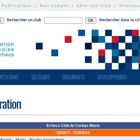
|
Publications
|
Mon Compte
|
Gérer son Club
|
Directeu
Rechercher un club
Rechercher dans le si
PÉTITIONS
SECTEURS
DOCUMENTS
DÉVELOPPEMENT
ération
Echecs Club de Corbas Mions
Q69077 - CORBAS