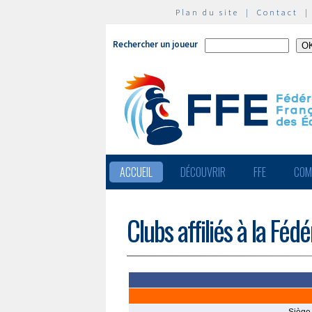
Plan du site
|
Contact
Rechercher un joueur
ACCUEIL
DÉCOUVRIR
FFE
COM
Clubs affiliés à la Féd