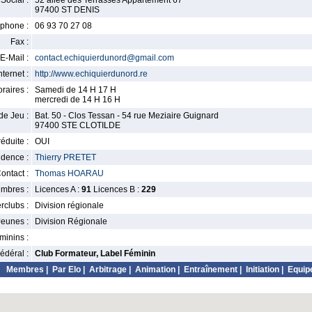
Social :
52 allee des Terrasses Appartement 67
97400 ST DENIS
phone :
06 93 70 27 08
Fax :
E-Mail :
contact.echiquierdunord@gmail.com
nternet :
http://www.echiquierdunord.re
raires :
Samedi de 14 H 17 H
mercredi de 14 H 16 H
de Jeu :
Bat. 50 - Clos Tessan - 54 rue Meziaire Guignard
97400 STE CLOTILDE
éduite :
OUI
idence :
Thierry PRETET
ontact :
Thomas HOARAU
mbres :
Licences A :
91
Licences B :
229
erclubs :
Division régionale
Jeunes :
Division Régionale
minins :
édéral :
Club Formateur, Label Féminin
Membres
|
Par Elo
|
Arbitrage
|
Animation
|
Entraînement
|
Initiation
|
Equip