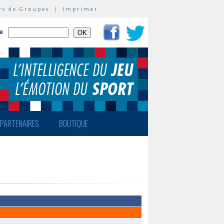
rs de Groupes
|
Imprimer
te
PARTENAIRES
BOUTIQUE