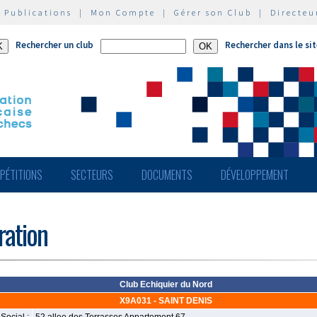
|
Publications
|
Mon Compte
|
Gérer son Club
|
Directeu
Rechercher un club
Rechercher dans le si
PÉTITIONS
SECTEURS
DOCUMENTS
DÉVELOPPEMENT
ération
Club Echiquier du Nord
X9A031 - SAINT DENIS