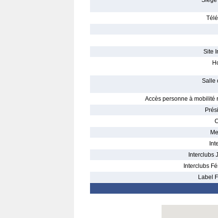
Siège 
Télé
Site I
Ho
Salle 
Accès personne à mobilité r
Prés
C
Me
Int
Interclubs 
Interclubs Fé
Label F