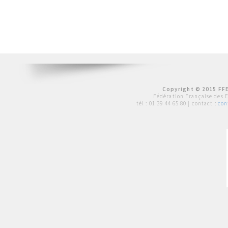
Copyright © 2015 FFE
Fédération Française des 
tél :
01 39 44 65 80
| contact :
con