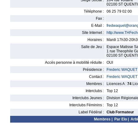
Siège Social :
104 rue Voltaire
02100 ST QUENT
Téléphone :
06 25 79 02 00
Fax :
E-Mail :
fredwaquet@orang
Site Internet :
http://www.THFec
Horaires :
Mardi 17h30-20h30
Salle de Jeu :
Espace Matisse Sal
1 rue Theophile Ga
02100 ST QUENT
Accès personne à mobilité réduite :
OUI
Présidence :
Frederic WAQUET
Contact :
Frederic WAQUET
Membres :
Licences A :
74
Lic
Interclubs :
Top 12
Interclubs Jeunes :
Division Régional
Interclubs Féminins :
Top 12
Label Fédéral :
Club Formateur
Membres
|
Par Elo
|
Arbi