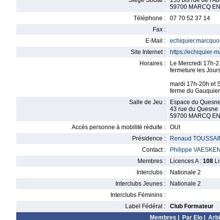
Siège Social :
153 bis rue de l'A
59700 MARCQ E
Téléphone :
07 70 52 37 14
Fax :
E-Mail :
echiquier.marcqu
Site Internet :
https://echiquier-m
Horaires :
Le Mercredi 17h-2
fermeture les Jour
mardi 17h-20h et 
ferme du Gauquie
Salle de Jeu :
Espace du Quesn
43 rue du Quesne
59700 MARCQ E
Accès personne à mobilité réduite :
OUI
Présidence :
Renaud TOUSSAI
Contact :
Philippe VAESKE
Membres :
Licences A :
108
Li
Interclubs :
Nationale 2
Interclubs Jeunes :
Nationale 2
Interclubs Féminins :
Label Fédéral :
Club Formateur
Membres
|
Par Elo
|
Arbi