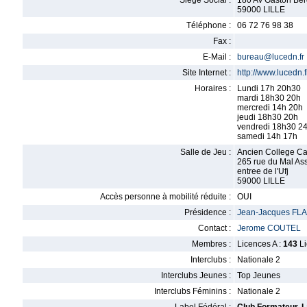
Siège Social :
180 Av Gaston Ber
59000 LILLE
Téléphone :
06 72 76 98 38
Fax :
E-Mail :
bureau@lucedn.fr
Site Internet :
http://www.lucedn.f
Horaires :
Lundi 17h 20h30
mardi 18h30 20h
mercredi 14h 20h
jeudi 18h30 20h
vendredi 18h30 2
samedi 14h 17h
Salle de Jeu :
Ancien College C
265 rue du Mal Ass
entree de l'Ufj
59000 LILLE
Accès personne à mobilité réduite :
OUI
Présidence :
Jean-Jacques FL
Contact :
Jerome COUTEL
Membres :
Licences A :
143
Li
Interclubs :
Nationale 2
Interclubs Jeunes :
Top Jeunes
Interclubs Féminins :
Nationale 2