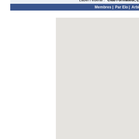
Label Fédéral :
Club Formateur, L
Membres
|
Par Elo
|
Arbi