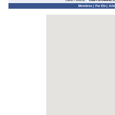
Label Fédéral :
Club Formateur, L
Membres
|
Par Elo
|
Arbi