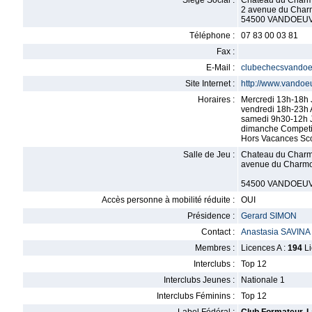
Siège Social :
Chateau du Charm
2 avenue du Char
54500 VANDOEU
Téléphone :
07 83 00 03 81
Fax :
E-Mail :
clubechecsvando
Site Internet :
http://www.vandoe
Horaires :
Mercredi 13h-18h 
vendredi 18h-23h 
samedi 9h30-12h 
dimanche Competi
Hors Vacances Sco
Salle de Jeu :
Chateau du Charm
avenue du Charmoi
54500 VANDOEU
Accès personne à mobilité réduite :
OUI
Présidence :
Gerard SIMON
Contact :
Anastasia SAVINA
Membres :
Licences A :
194
Li
Interclubs :
Top 12
Interclubs Jeunes :
Nationale 1
Interclubs Féminins :
Top 12