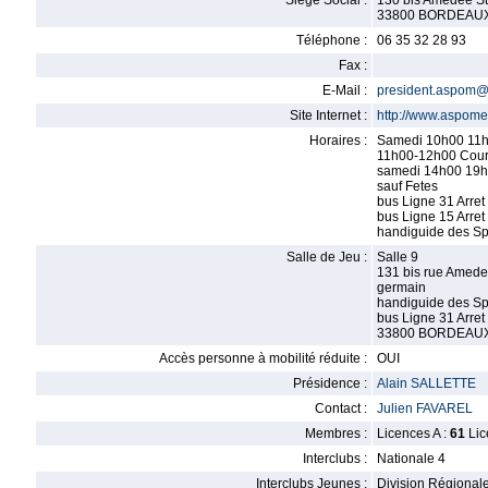
Siège Social :
130 bis Amedee S
33800 BORDEAU
Téléphone :
06 35 32 28 93
Fax :
E-Mail :
president.aspom@
Site Internet :
http://www.aspome
Horaires :
Samedi 10h00 11h
11h00-12h00 Cours
samedi 14h00 19h0
sauf Fetes
bus Ligne 31 Arret
bus Ligne 15 Arret 
handiguide des Sp
Salle de Jeu :
Salle 9
131 bis rue Amede
germain
handiguide des Sp
bus Ligne 31 Arret
33800 BORDEAU
Accès personne à mobilité réduite :
OUI
Présidence :
Alain SALLETTE
Contact :
Julien FAVAREL
Membres :
Licences A :
61
Lic
Interclubs :
Nationale 4
Interclubs Jeunes :
Division Régional