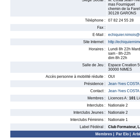
Siège Social :
M. Costa Jean-Yve
mas Fourniguet
chemin de la Farel
30128 GARONS
Téléphone :
07 82 24 55 28
Fax :
E-Mail :
echiquier.nimois
Site Internet :
http://echiquiernim
Horaires :
Lundi 8h 22h Mard
sam - 8h-22h
dim 8h 22h
Salle de Jeu :
Espace Creation 5
30000 NIMES
Accès personne à mobilité réduite :
OUI
Présidence :
Jean-Yves COSTA
Contact :
Jean-Yves COSTA
Membres :
Licences A :
101
Li
Interclubs :
Nationale 2
Interclubs Jeunes :
Nationale 2
Interclubs Féminins :
Nationale 1
Label Fédéral :
Club Formateur, L
Membres
|
Par Elo
|
Arbi