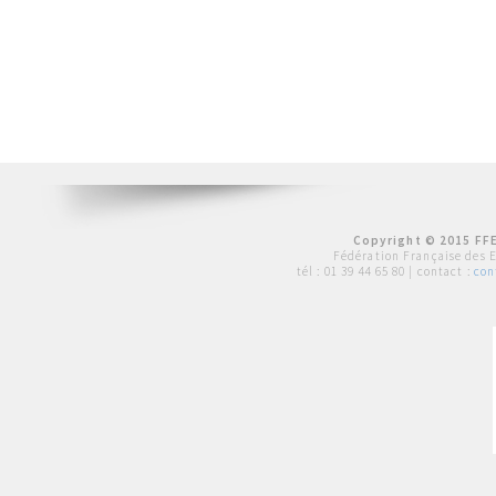
Copyright © 2015 FFE
Fédération Française des 
tél :
01 39 44 65 80
| contact :
con