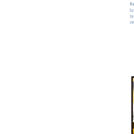
Re
lu
l
vi