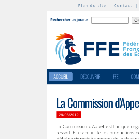
Plan du site
|
Contact
Rechercher un joueur
ACCUEIL
DÉCOUVRIR
FFE
COM
La Commission d'Appe
29/03/2012
La Commission d'Appel est l'unique orga
ressort. Elle accueille les productions
délai de six mois à compter de la date 