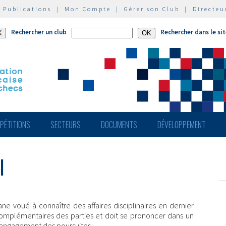
|
Publications
|
Mon Compte
|
Gérer son Club
|
Directeu
Rechercher un club
Rechercher dans le si
PÉTITIONS
SECTEURS
DOCUMENTS
DÉVELOPPEMENT
l
ne voué à connaître des affaires disciplinaires en dernier
 complémentaires des parties et doit se prononcer dans un
d'engagement des poursuites.