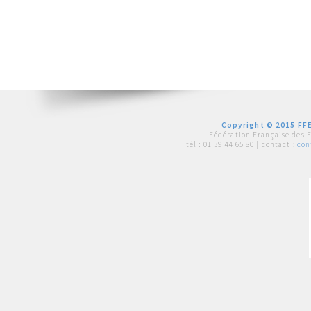
Copyright © 2015 FFE
Fédération Française des 
tél :
01 39 44 65 80
| contact :
con