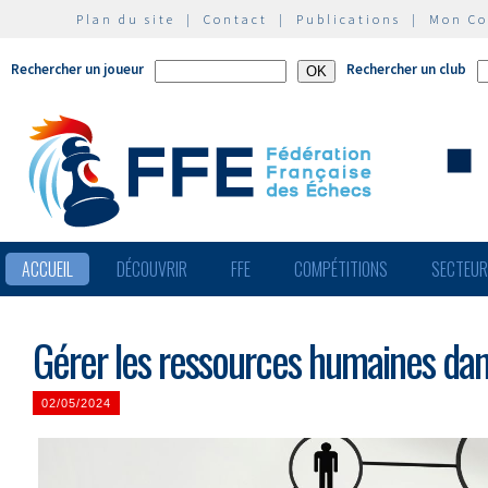
Plan du site
|
Contact
|
Publications
|
Mon C
Rechercher un joueur
Rechercher un club
ACCUEIL
DÉCOUVRIR
FFE
COMPÉTITIONS
SECTEU
Gérer les ressources humaines dan
02/05/2024