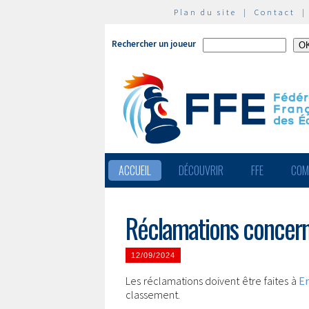
Plan du site
|
Contact
Rechercher un joueur
ACCUEIL
DÉCOUVRIR
FFE
COM
Réclamations concern
12/09/2024
Les réclamations doivent être faites à
Er
classement.