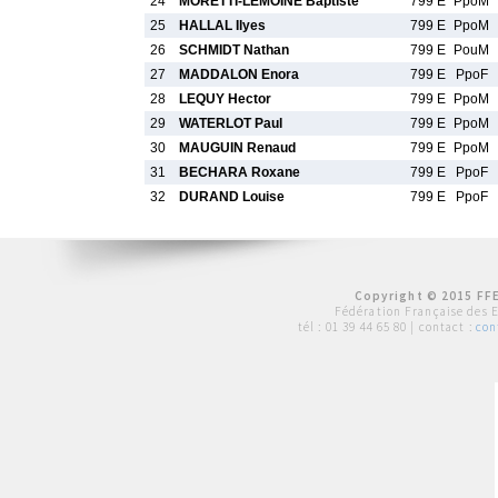
24
MORETTI-LEMOINE Baptiste
799 E
PpoM
25
HALLAL Ilyes
799 E
PpoM
26
SCHMIDT Nathan
799 E
PouM
27
MADDALON Enora
799 E
PpoF
28
LEQUY Hector
799 E
PpoM
29
WATERLOT Paul
799 E
PpoM
30
MAUGUIN Renaud
799 E
PpoM
31
BECHARA Roxane
799 E
PpoF
32
DURAND Louise
799 E
PpoF
Copyright © 2015 FFE
Fédération Française des 
tél :
01 39 44 65 80
| contact :
con