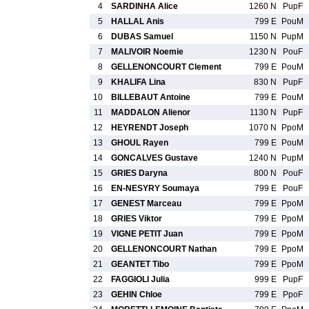
4
SARDINHA Alice
1260 N
PupF
5
HALLAL Anis
799 E
PouM
6
DUBAS Samuel
1150 N
PupM
7
MALIVOIR Noemie
1230 N
PouF
8
GELLENONCOURT Clement
799 E
PouM
9
KHALIFA Lina
830 N
PupF
10
BILLEBAUT Antoine
799 E
PouM
11
MADDALON Alienor
1130 N
PupF
12
HEYRENDT Joseph
1070 N
PpoM
13
GHOUL Rayen
799 E
PouM
14
GONCALVES Gustave
1240 N
PupM
15
GRIES Daryna
800 N
PouF
16
EN-NESYRY Soumaya
799 E
PouF
17
GENEST Marceau
799 E
PpoM
18
GRIES Viktor
799 E
PpoM
19
VIGNE PETIT Juan
799 E
PpoM
20
GELLENONCOURT Nathan
799 E
PpoM
21
GEANTET Tibo
799 E
PpoM
22
FAGGIOLI Julia
999 E
PupF
23
GEHIN Chloe
799 E
PpoF