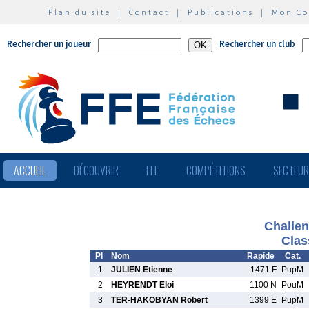
Plan du site
|
Contact
|
Publications
|
Mon C
Rechercher un joueur
Rechercher un club
ACCUEIL
DÉCOUVRIR
FFE
COMPÉTITIONS
SECTEU
Challen
Clas
Pl
Nom
Rapide
Cat.
1
JULIEN Etienne
1471 F
PupM
2
HEYRENDT Eloi
1100 N
PouM
3
TER-HAKOBYAN Robert
1399 E
PupM