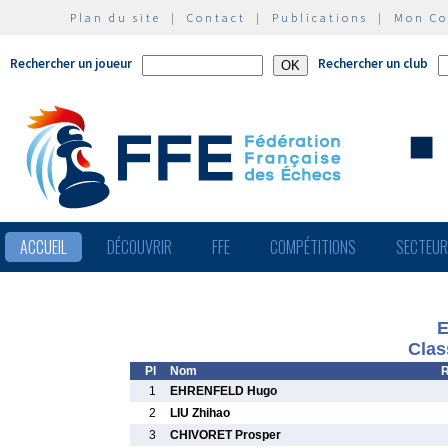
Plan du site
|
Contact
|
Publications
|
Mon C
Rechercher un joueur
Rechercher un club
ACCUEIL
DÉCOUVRIR
FFE
COMPÉTITIONS
SECTEU
E
Clas
Pl
Nom
R
1
EHRENFELD Hugo
2
LIU Zhihao
3
CHIVORET Prosper