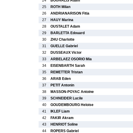
24
BOUHALIS Adam
25
ROTH Milan
26
ANDRIANARISON Fitia
27
HAUY Marina
28
OUSTALET Adam
29
BARLETTA Edouard
30
ZHU Charlotte
31
GUELLE Gabriel
32
DUSSEAUX Victor
33
ARBELAEZ OSORIO Mia
34
EISENBARTH Sarah
35
REMETTER Tristan
36
ARAB Eden
37
PETIT Antonin
38
MASSON-POYAC Antoine
39
SCHNEIDER Lucile
40
GOUDEMBOURG Heloise
41
IKLEF Liam
42
FAKIR Akram
43
HENRIOT Soline
44
ROPERS Gabriel