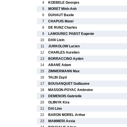
4
KOEBELE Georges
5
MORET Minh-Anh
6
DUHAUT Basile
7
CHAPUIS Matei
8
DE RUNZ Charles
9
LAMOUREC PABST Eugenie
10
DAN Lixin
11
JURKOLOW Lucien
12
CHARLES Aurelien
13
BORRACCINO Ayden
14
ABANE Adam
15
ZIMMERMANN Max
16
TALBI Zayd
17
BOUSANQUET Guillaume
18
MASSON-POYAC Ambroise
19
DEMENOIS Gabrielle
20
OLIINYK Kira
21
DAI Lino
22
BARON MOREL Arthur
23
MAMMERI Assia