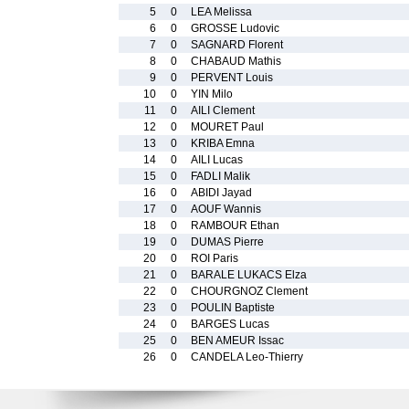
5
0
LEA Melissa
6
0
GROSSE Ludovic
7
0
SAGNARD Florent
8
0
CHABAUD Mathis
9
0
PERVENT Louis
10
0
YIN Milo
11
0
AILI Clement
12
0
MOURET Paul
13
0
KRIBA Emna
14
0
AILI Lucas
15
0
FADLI Malik
16
0
ABIDI Jayad
17
0
AOUF Wannis
18
0
RAMBOUR Ethan
19
0
DUMAS Pierre
20
0
ROI Paris
21
0
BARALE LUKACS Elza
22
0
CHOURGNOZ Clement
23
0
POULIN Baptiste
24
0
BARGES Lucas
25
0
BEN AMEUR Issac
26
0
CANDELA Leo-Thierry