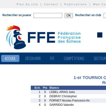
Plan du site
|
Contact
|
Publications
|
Mon C
Rechercher un joueur
Rechercher un club
ACCUEIL
DÉCOUVRIR
FFE
COMPÉTITIONS
SECTEU
1-er TOURNOI 
R
Ech.
Pts
Blancs
1
0
LEBEL-ARIAS Julia
2
0
DEBRAY Christopher
3
0
FORNET Nicolas Francesco An
4
0
GARRIDO Valentin