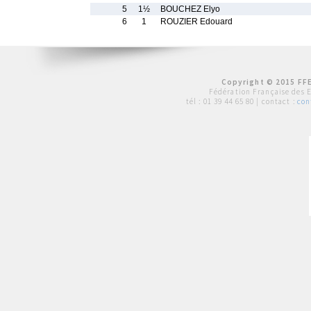
5
1½
BOUCHEZ Elyo
6
1
ROUZIER Edouard
Copyright © 2015 FFE
Fédération Française des 
tél :
01 39 44 65 80
| contact :
con