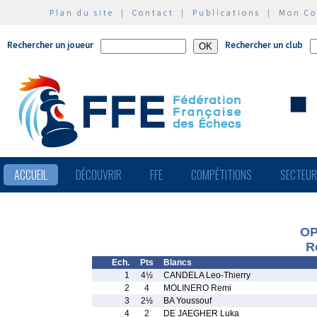
Plan du site
|
Contact
|
Publications
|
Mon C
Rechercher un joueur
Rechercher un club
ACCUEIL
DÉCOUVRIR
FFE
COMPÉTITIONS
SECTEU
OP
R
Ech.
Pts
Blancs
1
4½
CANDELA Leo-Thierry
2
4
MOLINERO Remi
3
2½
BA Youssouf
4
2
DE JAEGHER Luka