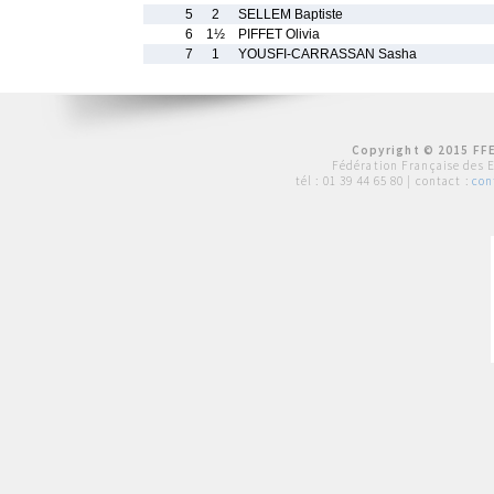
5
2
SELLEM Baptiste
6
1½
PIFFET Olivia
7
1
YOUSFI-CARRASSAN Sasha
Copyright © 2015 FFE
Fédération Française des 
tél :
01 39 44 65 80
| contact :
con