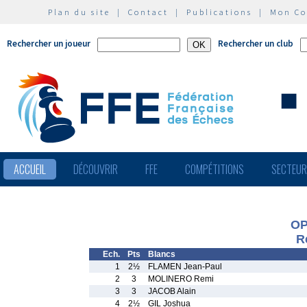
Plan du site
|
Contact
|
Publications
|
Mon C
Rechercher un joueur
Rechercher un club
ACCUEIL
DÉCOUVRIR
FFE
COMPÉTITIONS
SECTEU
OP
R
Ech.
Pts
Blancs
1
2½
FLAMEN Jean-Paul
2
3
MOLINERO Remi
3
3
JACOB Alain
4
2½
GIL Joshua