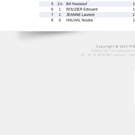
5
1½
BA Youssouf
1
6
1
ROUZIER Edouard
1
7
1
JEANNE Laurent
1
8
0
HALHAL Nouba
1
Copyright © 2015 FFE
Fédération Française des 
tél :
01 39 44 65 80
| contact :
con