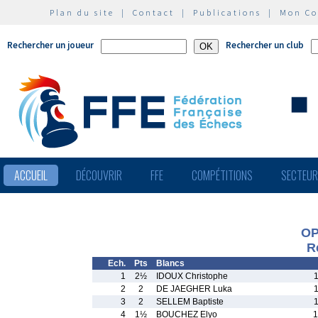
Plan du site
|
Contact
|
Publications
|
Mon C
Rechercher un joueur
Rechercher un club
ACCUEIL
DÉCOUVRIR
FFE
COMPÉTITIONS
SECTEU
OP
R
Ech.
Pts
Blancs
1
2½
IDOUX Christophe
2
2
DE JAEGHER Luka
3
2
SELLEM Baptiste
4
1½
BOUCHEZ Elyo
1