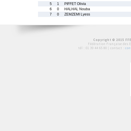
5
1
PIFFET Olivia
6
0
HALHAL Nouba
7
0
ZEMZEMI Lyess
Copyright © 2015 FFE
Fédération Française des 
tél :
01 39 44 65 80
| contact :
con