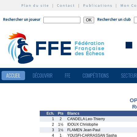
Plan du site
|
Contact
|
Publications
|
Mon C
Rechercher un joueur
Rechercher un club
ACCUEIL
DÉCOUVRIR
FFE
COMPÉTITIONS
SECTEU
OP
R
Ech.
Pts
Blancs
1
2
CANDELA Leo-Thierry
2
1½
IDOUX Christophe
3
1½
FLAMEN Jean-Paul
4
1
YOUSFI-CARRASSAN Sasha