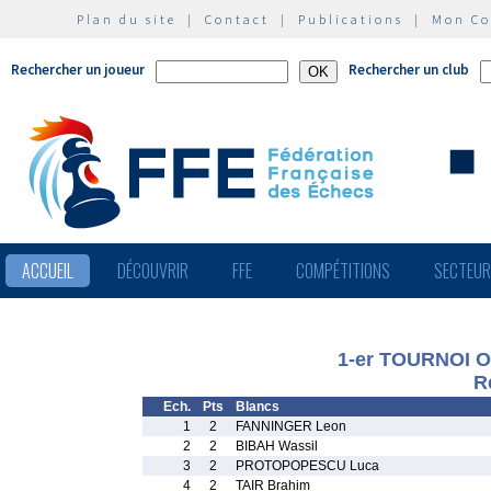
Plan du site
|
Contact
|
Publications
|
Mon C
Rechercher un joueur
Rechercher un club
ACCUEIL
DÉCOUVRIR
FFE
COMPÉTITIONS
SECTEU
1-er TOURNOI 
R
Ech.
Pts
Blancs
1
2
FANNINGER Leon
2
2
BIBAH Wassil
3
2
PROTOPOPESCU Luca
4
2
TAIR Brahim