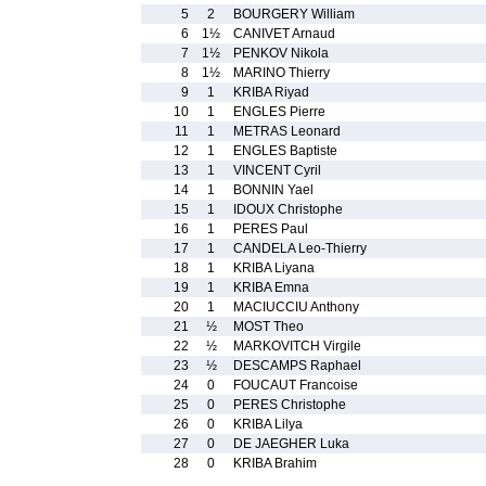
5
2
BOURGERY William
6
1½
CANIVET Arnaud
7
1½
PENKOV Nikola
8
1½
MARINO Thierry
9
1
KRIBA Riyad
10
1
ENGLES Pierre
11
1
METRAS Leonard
12
1
ENGLES Baptiste
13
1
VINCENT Cyril
14
1
BONNIN Yael
15
1
IDOUX Christophe
16
1
PERES Paul
17
1
CANDELA Leo-Thierry
18
1
KRIBA Liyana
19
1
KRIBA Emna
20
1
MACIUCCIU Anthony
21
½
MOST Theo
22
½
MARKOVITCH Virgile
23
½
DESCAMPS Raphael
24
0
FOUCAUT Francoise
25
0
PERES Christophe
26
0
KRIBA Lilya
27
0
DE JAEGHER Luka
28
0
KRIBA Brahim