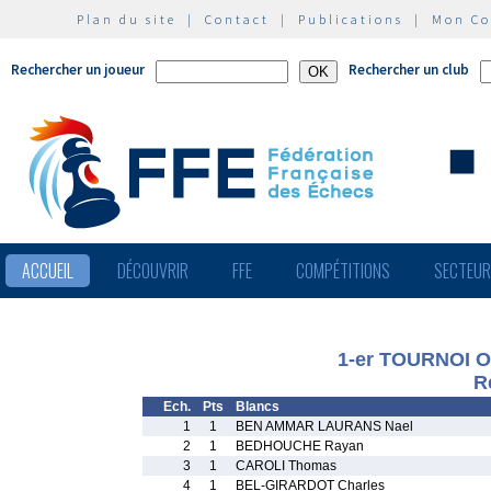
Plan du site
|
Contact
|
Publications
|
Mon C
Rechercher un joueur
Rechercher un club
ACCUEIL
DÉCOUVRIR
FFE
COMPÉTITIONS
SECTEU
1-er TOURNOI 
R
Ech.
Pts
Blancs
1
1
BEN AMMAR LAURANS Nael
2
1
BEDHOUCHE Rayan
3
1
CAROLI Thomas
4
1
BEL-GIRARDOT Charles