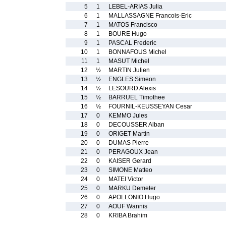
5
1
LEBEL-ARIAS Julia
6
1
MALLASSAGNE Francois-Eric
7
1
MATOS Francisco
8
1
BOURE Hugo
9
1
PASCAL Frederic
10
1
BONNAFOUS Michel
11
1
MASUT Michel
12
½
MARTIN Julien
13
½
ENGLES Simeon
14
½
LESOURD Alexis
15
½
BARRUEL Timothee
16
½
FOURNIL-KEUSSEYAN Cesar
17
0
KEMMO Jules
18
0
DECOUSSER Alban
19
0
ORIGET Martin
20
0
DUMAS Pierre
21
0
PERAGOUX Jean
22
0
KAISER Gerard
23
0
SIMONE Matteo
24
0
MATEI Victor
25
0
MARKU Demeter
26
0
APOLLONIO Hugo
27
0
AOUF Wannis
28
0
KRIBA Brahim