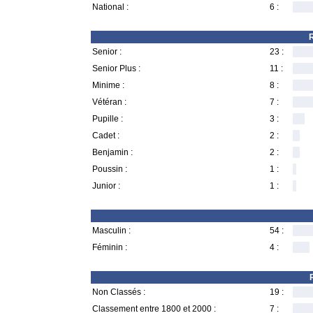
National :
6 :
R
Senior :
23 :
Senior Plus :
11 :
Minime :
8 :
Vétéran :
7 :
Pupille :
3 :
Cadet :
2 :
Benjamin :
2 :
Poussin :
1 :
Junior :
1 :
Masculin :
54 :
Féminin :
4 :
Non Classés :
19 :
Classement entre 1800 et 2000 :
7 :