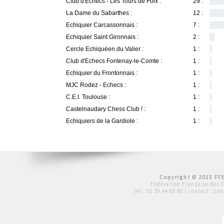
Club d'Echecs - Les Tours de Foix :
29 :
La Dame du Sabarthes :
12 :
Echiquier Carcassonnais :
7 :
Echiquier Saint Gironnais :
2 :
Cercle Echiquéen du Valier :
1 :
Club d'Echecs Fontenay-le-Comte :
1 :
Echiquier du Frontonnais :
1 :
MJC Rodez - Echecs :
1 :
C.E.I. Toulouse :
1 :
Castelnaudary Chess Club ! :
1 :
Echiquiers de la Gardiole :
1 :
Copyright © 2015 FFE
Fédération Française des 
tél :
01 39 44 65 80
| contact :
con