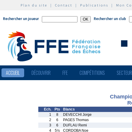
Plan du site
|
Contact
|
Publications
|
Mon C
Rechercher un joueur
Rechercher un club
ACCUEIL
DÉCOUVRIR
FFE
COMPÉTITIONS
SECTEU
Champion
R
Ech.
Pts
Blancs
1
8
DEVECCHI Jorge
2
6
PAGES Thomas
3
6
DUFLAU Remi
4
5½
CORDOBA Noe