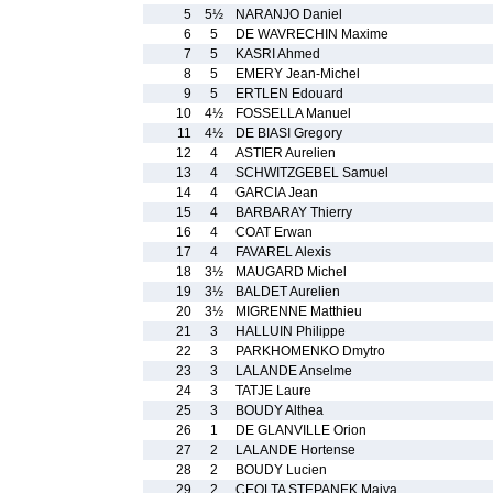
5
5½
NARANJO Daniel
6
5
DE WAVRECHIN Maxime
7
5
KASRI Ahmed
8
5
EMERY Jean-Michel
9
5
ERTLEN Edouard
10
4½
FOSSELLA Manuel
11
4½
DE BIASI Gregory
12
4
ASTIER Aurelien
13
4
SCHWITZGEBEL Samuel
14
4
GARCIA Jean
15
4
BARBARAY Thierry
16
4
COAT Erwan
17
4
FAVAREL Alexis
18
3½
MAUGARD Michel
19
3½
BALDET Aurelien
20
3½
MIGRENNE Matthieu
21
3
HALLUIN Philippe
22
3
PARKHOMENKO Dmytro
23
3
LALANDE Anselme
24
3
TATJE Laure
25
3
BOUDY Althea
26
1
DE GLANVILLE Orion
27
2
LALANDE Hortense
28
2
BOUDY Lucien
29
2
CEOLTA STEPANEK Maiya