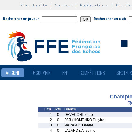
Plan du site
|
Contact
|
Publications
|
Mon C
Rechercher un joueur
Rechercher un club
ACCUEIL
DÉCOUVRIR
FFE
COMPÉTITIONS
SECTEU
Champion
R
Ech.
Pts
Blancs
1
0
DEVECCHI Jorge
2
0
PARKHOMENKO Dmytro
3
0
NARANJO Daniel
4
0
LALANDE Anselme