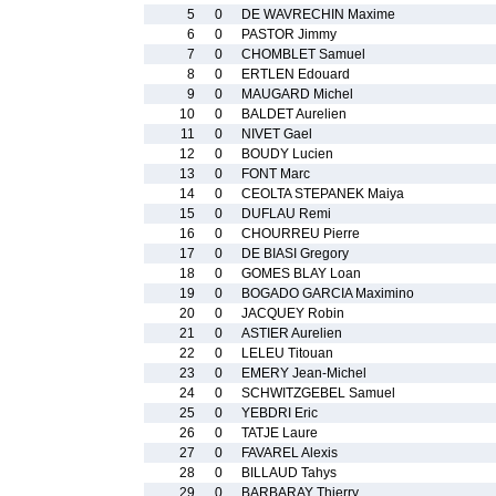
5
0
DE WAVRECHIN Maxime
6
0
PASTOR Jimmy
7
0
CHOMBLET Samuel
8
0
ERTLEN Edouard
9
0
MAUGARD Michel
10
0
BALDET Aurelien
11
0
NIVET Gael
12
0
BOUDY Lucien
13
0
FONT Marc
14
0
CEOLTA STEPANEK Maiya
15
0
DUFLAU Remi
16
0
CHOURREU Pierre
17
0
DE BIASI Gregory
18
0
GOMES BLAY Loan
19
0
BOGADO GARCIA Maximino
20
0
JACQUEY Robin
21
0
ASTIER Aurelien
22
0
LELEU Titouan
23
0
EMERY Jean-Michel
24
0
SCHWITZGEBEL Samuel
25
0
YEBDRI Eric
26
0
TATJE Laure
27
0
FAVAREL Alexis
28
0
BILLAUD Tahys
29
0
BARBARAY Thierry