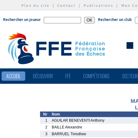
Plan du site
|
Contact
|
Publications
|
Mon C
Rechercher un joueur
Rechercher un club
ACCUEIL
DÉCOUVRIR
FFE
COMPÉTITIONS
SECTEU
MA
L
Nr
Nom
1
AGUILAR BENEVENTI Anthony
2
BAILLE Alexandre
3
BARRUEL Timothee