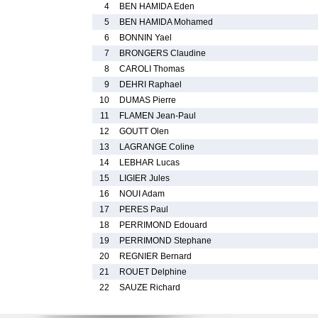
4
BEN HAMIDA Eden
5
BEN HAMIDA Mohamed
6
BONNIN Yael
7
BRONGERS Claudine
8
CAROLI Thomas
9
DEHRI Raphael
10
DUMAS Pierre
11
FLAMEN Jean-Paul
12
GOUTT Olen
13
LAGRANGE Coline
14
LEBHAR Lucas
15
LIGIER Jules
16
NOUI Adam
17
PERES Paul
18
PERRIMOND Edouard
19
PERRIMOND Stephane
20
REGNIER Bernard
21
ROUET Delphine
22
SAUZE Richard