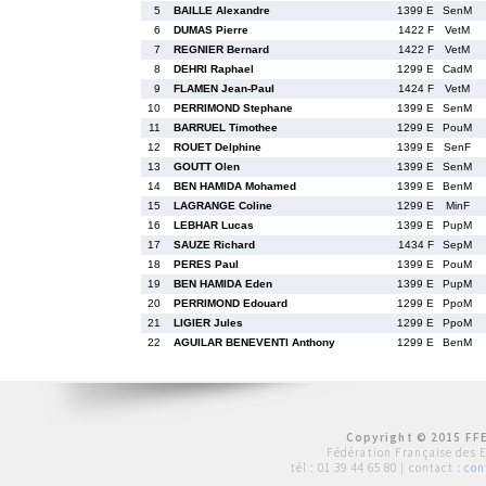
5
BAILLE Alexandre
1399 E
SenM
6
DUMAS Pierre
1422 F
VetM
7
REGNIER Bernard
1422 F
VetM
8
DEHRI Raphael
1299 E
CadM
9
FLAMEN Jean-Paul
1424 F
VetM
10
PERRIMOND Stephane
1399 E
SenM
11
BARRUEL Timothee
1299 E
PouM
12
ROUET Delphine
1399 E
SenF
13
GOUTT Olen
1399 E
SenM
14
BEN HAMIDA Mohamed
1399 E
BenM
15
LAGRANGE Coline
1299 E
MinF
16
LEBHAR Lucas
1399 E
PupM
17
SAUZE Richard
1434 F
SepM
18
PERES Paul
1399 E
PouM
19
BEN HAMIDA Eden
1399 E
PupM
20
PERRIMOND Edouard
1299 E
PpoM
21
LIGIER Jules
1299 E
PpoM
22
AGUILAR BENEVENTI Anthony
1299 E
BenM
Copyright © 2015 FFE
Fédération Française des 
tél :
01 39 44 65 80
| contact :
con