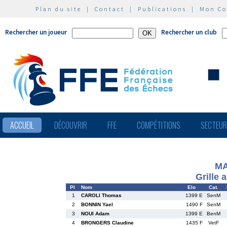
Plan du site
|
Contact
|
Publications
|
Mon C
Rechercher un joueur
Rechercher un club
ACCUEIL
DÉCOUVRIR
FFE
COMPÉTITIONS
SECTEU
MA
Grille 
Pl
Nom
Elo
Cat.
1
CAROLI Thomas
1399 E
SenM
2
BONNIN Yael
1490 F
SenM
3
NOUI Adam
1399 E
BenM
4
BRONGERS Claudine
1435 F
VetF