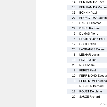
14
BEN HAMIDA Eden
15
BEN HAMIDA Moha
31
BONNIN Yael
27
BRONGERS Claudin
18
CAROLI Thomas
22
DEHRI Raphael
6
DUMAS Pierre
4
FLAMEN Jean-Paul
17
GOUTT Olen
20
LAGRANGE Coline
8
LEBHAR Lucas
19
LIGIER Jules
28
NOUI Adam
7
PERES Paul
10
PERRIMOND Edoua
9
PERRIMOND Stepha
5
REGNIER Bernard
12
ROUET Delphine
29
SAUZE Richard
ATTEN