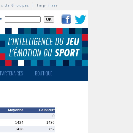
rs de Groupes
|
Imprimer
te
PARTENAIRES
BOUTIQUE
Moyenne
Gain/Perf
0
1424
1436
1428
752