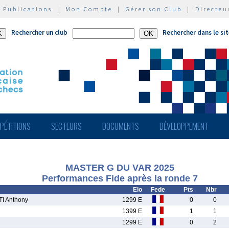
|
Publications
|
Mon Compte
|
Gérer son Club
|
Directeu
Rechercher un club
Rechercher dans le si
PÉTITIONS
SECTEURS
DOCUMENTS
DÉVELOPPEMENT
MASTER G DU VAR 2025
Performances Fide après la ronde 7
Elo
Fede
Pts
Nbr
I Anthony
1299 E
0
0
1399 E
1
1
1299 E
0
2