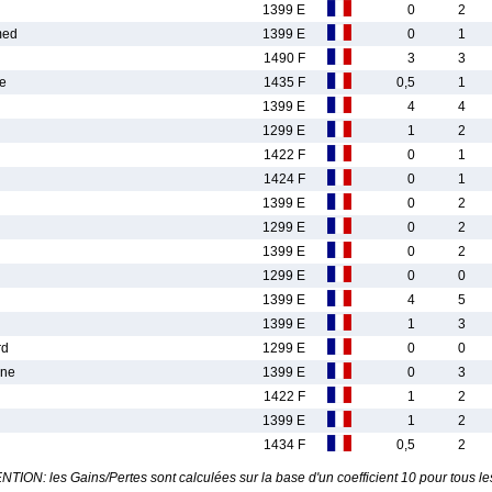
1399 E
0
2
med
1399 E
0
1
1490 F
3
3
e
1435 F
0,5
1
1399 E
4
4
1299 E
1
2
1422 F
0
1
1424 F
0
1
1399 E
0
2
1299 E
0
2
1399 E
0
2
1299 E
0
0
1399 E
4
5
1399 E
1
3
rd
1299 E
0
0
ne
1399 E
0
3
1422 F
1
2
1399 E
1
2
1434 F
0,5
2
TION: les Gains/Pertes sont calculées sur la base d'un coefficient 10 pour tous le