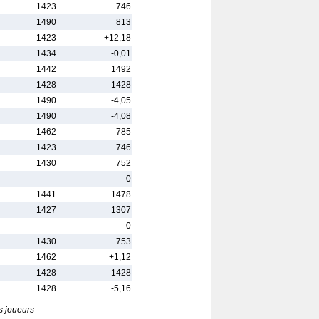
1423
746
1490
813
1423
+12,18
1434
-0,01
1442
1492
1428
1428
1490
-4,05
1490
-4,08
1462
785
1423
746
1430
752
0
1441
1478
1427
1307
0
1430
753
1462
+1,12
1428
1428
1428
-5,16
s joueurs