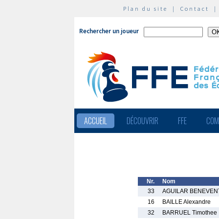
Plan du site
|
Contact
Rechercher un joueur
ACCUEIL
DÉCOUVRIR
FFE
COM
Nr.
Nom
33
AGUILAR BENEVENT
16
BAILLE Alexandre
32
BARRUEL Timothee