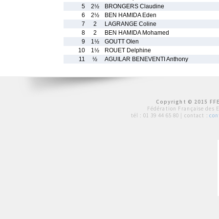
5
2½
BRONGERS Claudine
6
2½
BEN HAMIDA Eden
7
2
LAGRANGE Coline
8
2
BEN HAMIDA Mohamed
9
1½
GOUTT Olen
10
1½
ROUET Delphine
11
½
AGUILAR BENEVENTI Anthony
Copyright © 2015 FFE
Fédération Française des 
tél :
01 39 44 65 80
| contact :
con