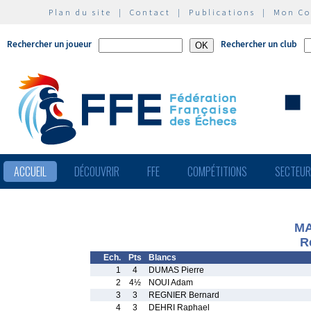
Plan du site
|
Contact
|
Publications
|
Mon C
Rechercher un joueur
Rechercher un club
ACCUEIL
DÉCOUVRIR
FFE
COMPÉTITIONS
SECTEU
MA
R
Ech.
Pts
Blancs
1
4
DUMAS Pierre
2
4½
NOUI Adam
3
3
REGNIER Bernard
4
3
DEHRI Raphael