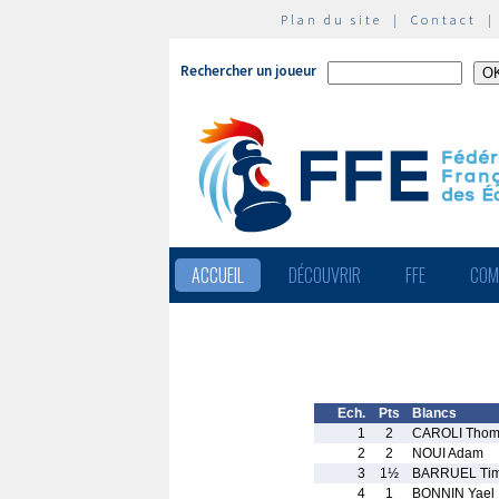
Plan du site
|
Contact
Rechercher un joueur
ACCUEIL
DÉCOUVRIR
FFE
COM
Ech.
Pts
Blancs
1
2
CAROLI Thom
2
2
NOUI Adam
3
1½
BARRUEL Tim
4
1
BONNIN Yael