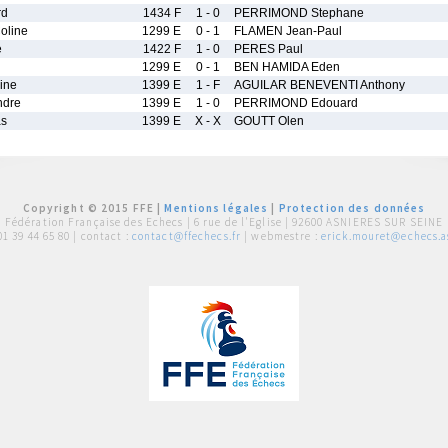
rd
1434 F
1 - 0
PERRIMOND Stephane
line
1299 E
0 - 1
FLAMEN Jean-Paul
e
1422 F
1 - 0
PERES Paul
1299 E
0 - 1
BEN HAMIDA Eden
ine
1399 E
1 - F
AGUILAR BENEVENTI Anthony
ndre
1399 E
1 - 0
PERRIMOND Edouard
s
1399 E
X - X
GOUTT Olen
Copyright © 2015 FFE |
Mentions légales
|
Protection des données
Fédération Française des Echecs |
6 rue de l'Eglise | 92600 ASNIERES SUR SEINE
01 39 44 65 80
| contact :
contact@ffechecs.fr
| webmestre :
erick.mouret@echecs.as