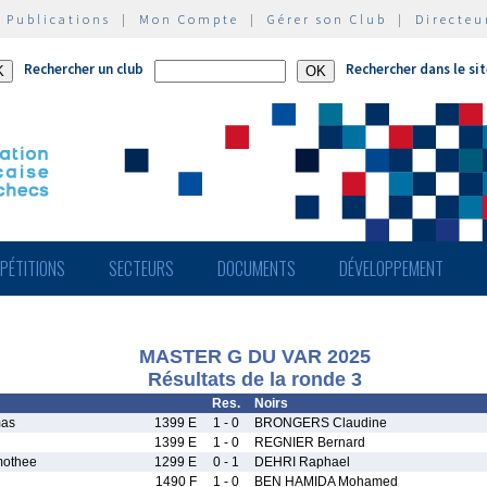
|
Publications
|
Mon Compte
|
Gérer son Club
|
Directeu
Rechercher un club
Rechercher dans le si
PÉTITIONS
SECTEURS
DOCUMENTS
DÉVELOPPEMENT
MASTER G DU VAR 2025
Résultats de la ronde 3
Res.
Noirs
as
1399 E
1 - 0
BRONGERS Claudine
1399 E
1 - 0
REGNIER Bernard
othee
1299 E
0 - 1
DEHRI Raphael
1490 F
1 - 0
BEN HAMIDA Mohamed