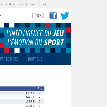
rs de Groupes
|
Imprimer
te
PARTENAIRES
BOUTIQUE
Pts
1435 F
2
1422 F
2
1299 E
2
1399 E
1