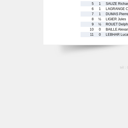
5
1
SAUZE Richa
6
1
LAGRANGE Co
7
1
DUMAS Pierr
8
½
LIGIER Jules
9
½
ROUET Delph
10
0
BAILLE Alexa
11
0
LEBHAR Luca
tél :