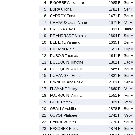
4
BIGORRE Alexandre
1985 F
SenM
5
BURAK Ilona
1781 F
SenF
6
CARROY Enoa
1471 F
BenM
7
CREPAUX Jean-Marie
1671 F
VetM
8
CREUZA Alexis
1832 F
JunM
9
DE ANDRADE Mathis
1694 F
SenM
10
DELIERE Yannick
1635 F
SenM
11
DIOUANI Niels
1551 F
PupM
12
DUBOIS Thomas
1911 F
SenM
13
DULOQUIN Timothe
1802 F
CadM
14
DULOQUIN Valentin
1565 F
BenM
15
DUMANGET Hugo
1831 F
SenM
16
EN-NHIRI Abdelbaki
2103 F
SenM
17
FLAMANT Jacky
1660 F
VetM
18
FOURQUIN Marina
1551 F
MinF
19
GOBE Patrick
1839 F
VetM
20
GRALLA Achille
1878 F
BenM
21
GUYOT Philippe
1741 F
VetM
22
HANOT Wilfried
1770 F
SenM
23
HASCHER Nicolas
1874 F
SepM