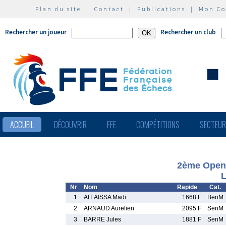
Plan du site
|
Contact
|
Publications
|
Mon C
Rechercher un joueur
Rechercher un club
ACCUEIL
DÉCOUVRIR
FFE
COMPÉTITIONS
SECTEU
2ème Open 
L
Nr
Nom
Rapide
Cat.
1
AIT AISSA Madi
1668 F
BenM
2
ARNAUD Aurelien
2095 F
SenM
3
BARRE Jules
1881 F
SenM