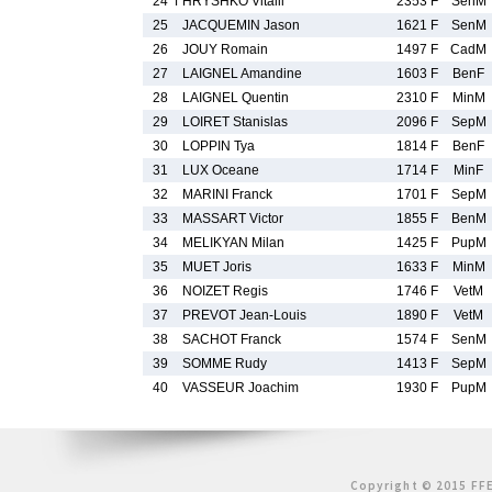
24
f
HRYSHKO Vitalii
2353 F
SenM
25
JACQUEMIN Jason
1621 F
SenM
26
JOUY Romain
1497 F
CadM
27
LAIGNEL Amandine
1603 F
BenF
28
LAIGNEL Quentin
2310 F
MinM
29
LOIRET Stanislas
2096 F
SepM
30
LOPPIN Tya
1814 F
BenF
31
LUX Oceane
1714 F
MinF
32
MARINI Franck
1701 F
SepM
33
MASSART Victor
1855 F
BenM
34
MELIKYAN Milan
1425 F
PupM
35
MUET Joris
1633 F
MinM
36
NOIZET Regis
1746 F
VetM
37
PREVOT Jean-Louis
1890 F
VetM
38
SACHOT Franck
1574 F
SenM
39
SOMME Rudy
1413 F
SepM
40
VASSEUR Joachim
1930 F
PupM
Copyright © 2015 FFE