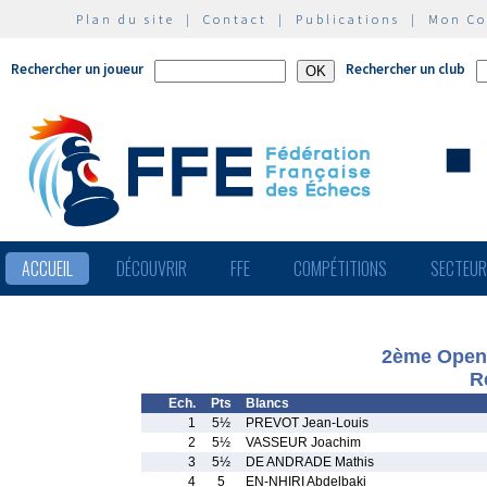
Plan du site
|
Contact
|
Publications
|
Mon C
Rechercher un joueur
Rechercher un club
ACCUEIL
DÉCOUVRIR
FFE
COMPÉTITIONS
SECTEU
2ème Open 
R
Ech.
Pts
Blancs
1
5½
PREVOT Jean-Louis
2
5½
VASSEUR Joachim
3
5½
DE ANDRADE Mathis
4
5
EN-NHIRI Abdelbaki