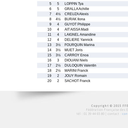
5
5
LOPPIN Tya
6
5
GRALLA Achille
7
4½
CREUZA Alexis
8
4½
BURAK Ilona
9
4
GUYOT Philippe
10
4
AIT AISSA Madi
11
4
LAIGNEL Amandine
12
4
DELIERE Yannick
13
3½
FOURQUIN Marina
14
3½
MUET Joris
15
3½
CARROY Enoa
16
3
DIOUANI Niels
17
2½
DULOQUIN Valentin
18
2½
MARINI Franck
19
2
JOUY Romain
20
2
SACHOT Franck
Copyright © 2015 FFE
Fédération Française des 
tél :
01 39 44 65 80
| contact :
con