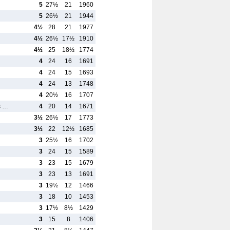
5
27½
21
1960
5
26½
21
1944
4½
28
21
1977
4½
26½
17½
1910
4½
25
18½
1774
4
24
16
1691
4
24
15
1693
4
24
13
1748
4
20½
16
1707
s …
4
20
14
1671
3½
26½
17
1773
3½
22
12½
1685
3
25½
16
1702
3
24
15
1589
3
23
15
1679
3
23
13
1691
3
19½
12
1466
3
18
10
1453
3
17½
8½
1429
3
15
8
1406