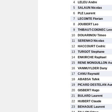
4
LELEU Andre
5
SALAUN Nicolas
6
PLE Laurent
7
LECOMTE Florian
8
JOUBERT Leo
9
THIBAUT-COIGNEC Leo
10
DOUARINOU Timeo
11
SERENKO Nicolas
12
HACCOURT Cedric
13
TURGOT Stephane
14
ENKIRCHE Raphael
15
RENE MONGUILLON Aug
16
VANMUYLDER Dany
17
CANU Raynald
18
ABABSA Tufek
19
PICARD DESTELAN Aur
20
GISBERT Hugo
21
BULARD Laurent
22
HUBERT Claude
23
BEHAGUE Laurent