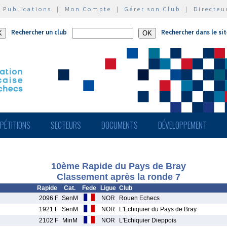
|
Publications
|
Mon Compte
|
Gérer son Club
|
Directeu
Rechercher un club
Rechercher dans le si
PÉTITIONS
SECTEURS
DOCUMENTS
DÉVELOPPEMENT
10ème Rapide du Pays de Bray
Classement après la ronde 7
Rapide
Cat.
Fede
Ligue
Club
2096 F
SenM
NOR
Rouen Echecs
1921 F
SenM
NOR
L'Echiquier du Pays de Bray
2102 F
MinM
NOR
L'Echiquier Dieppois