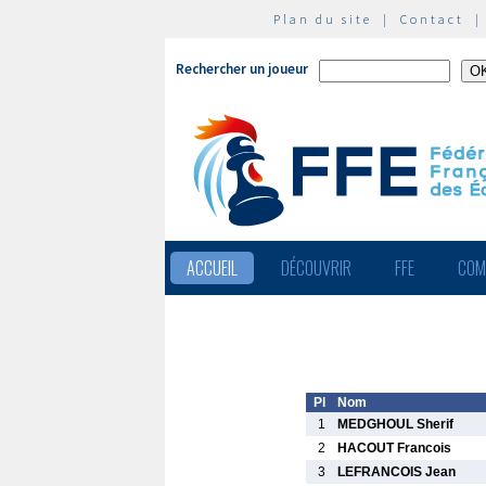
Plan du site
|
Contact
Rechercher un joueur
ACCUEIL
DÉCOUVRIR
FFE
COM
Pl
Nom
1
MEDGHOUL Sherif
2
HACOUT Francois
3
LEFRANCOIS Jean