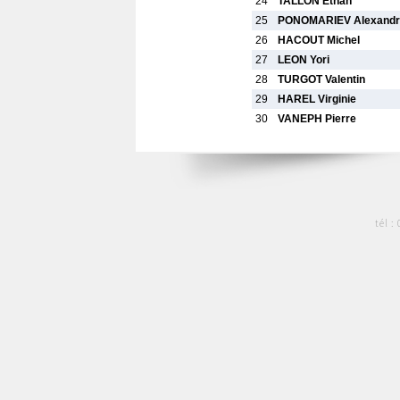
24
TALLON Ethan
25
PONOMARIEV Alexandr
26
HACOUT Michel
27
LEON Yori
28
TURGOT Valentin
29
HAREL Virginie
30
VANEPH Pierre
tél :