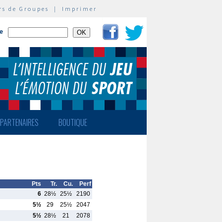
rs de Groupes
|
Imprimer
te
PARTENAIRES
BOUTIQUE
Pts
Tr.
Cu.
Perf
6
28½
25½
2190
5½
29
25½
2047
5½
28½
21
2078