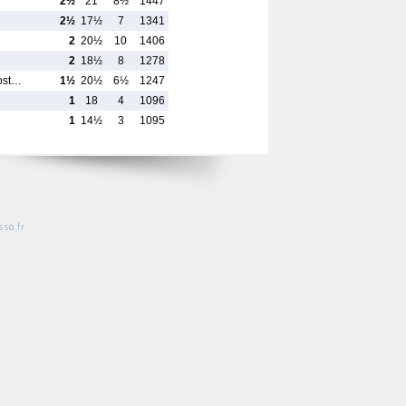
2½
21
8½
1447
2½
17½
7
1341
2
20½
10
1406
2
18½
8
1278
Rost…
1½
20½
6½
1247
1
18
4
1096
1
14½
3
1095
so.fr