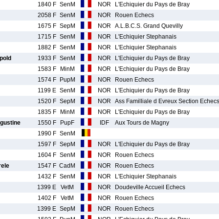
1840 F
SenM
NOR
L'Echiquier du Pays de Bray
2058 F
SenM
NOR
Rouen Echecs
1675 F
SepM
NOR
A.L.B.C.S. Grand Quevilly
1715 F
SenM
NOR
L'Echiquier Stephanais
1882 F
SenM
NOR
L'Echiquier Stephanais
pold
1933 F
SenM
NOR
L'Echiquier du Pays de Bray
1583 F
MinM
NOR
L'Echiquier du Pays de Bray
1574 F
PupM
NOR
Rouen Echecs
1199 E
SenM
NOR
L'Echiquier du Pays de Bray
1520 F
SepM
NOR
Ass Familliale d Evreux Section Echec
1835 F
MinM
NOR
L'Echiquier du Pays de Bray
ustine
1550 F
PupF
IDF
Aux Tours de Magny
1990 F
SenM
1597 F
SepM
NOR
L'Echiquier du Pays de Bray
1604 F
SenM
NOR
Rouen Echecs
ele
1547 F
CadM
NOR
Rouen Echecs
1432 F
SenM
NOR
L'Echiquier Stephanais
1399 E
VetM
NOR
Doudeville Accueil Echecs
1402 F
VetM
NOR
Rouen Echecs
1399 E
SepM
NOR
Rouen Echecs