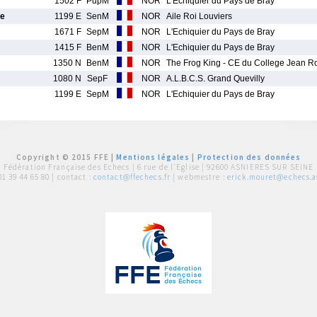
1502 F
PupM
NOR
L'Echiquier du Pays de Bray
e
1199 E
SenM
NOR
Aile Roi Louviers
1671 F
SepM
NOR
L'Echiquier du Pays de Bray
1415 F
BenM
NOR
L'Echiquier du Pays de Bray
1350 N
BenM
NOR
The Frog King - CE du College Jean 
1080 N
SepF
NOR
A.L.B.C.S. Grand Quevilly
1199 E
SepM
NOR
L'Echiquier du Pays de Bray
Copyright © 2015 FFE |
Mentions légales
|
Protection des données
Fédération Française des Echecs |
6 rue de l'Eglise | 92600 ASNIERES SUR SEINE
01 39 44 65 80
| contact :
contact@ffechecs.fr
| webmestre :
erick.mouret@echecs.as