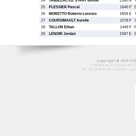
24
TRIBILLAC-LE STRAT Benoit
1560 N
25
PLESSIER Pascal
1640 F
26
MORETTO Roberto Lorenzo
1859 E
27
COURSIMAULT Aurelie
1578 F
28
TALLON Ethan
1449 F
29
LENOIR Jordan
1597 E
Copyright © 2015 FFE
Fédération Française des 
tél :
01 39 44 65 80
| contact :
con