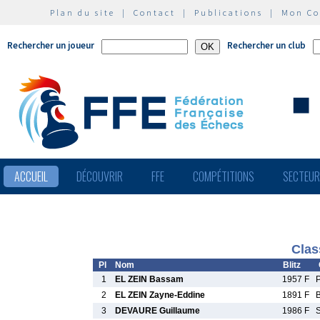
Plan du site
|
Contact
|
Publications
|
Mon C
Rechercher un joueur
Rechercher un club
ACCUEIL
DÉCOUVRIR
FFE
COMPÉTITIONS
SECTEU
Clas
Pl
Nom
Blitz
1
EL ZEIN Bassam
1957 F
2
EL ZEIN Zayne-Eddine
1891 F
3
DEVAURE Guillaume
1986 F