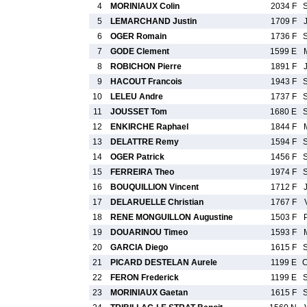
4
MORINIAUX Colin
2034 F
5
LEMARCHAND Justin
1709 F
6
OGER Romain
1736 F
7
GODE Clement
1599 E
8
ROBICHON Pierre
1891 F
9
HACOUT Francois
1943 F
10
LELEU Andre
1737 F
11
JOUSSET Tom
1680 E
12
ENKIRCHE Raphael
1844 F
13
DELATTRE Remy
1594 F
14
OGER Patrick
1456 F
15
FERREIRA Theo
1974 F
16
BOUQUILLION Vincent
1712 F
17
DELARUELLE Christian
1767 F
18
RENE MONGUILLON Augustine
1503 F
19
DOUARINOU Timeo
1593 F
20
GARCIA Diego
1615 F
21
PICARD DESTELAN Aurele
1199 E
22
FERON Frederick
1199 E
23
MORINIAUX Gaetan
1615 F