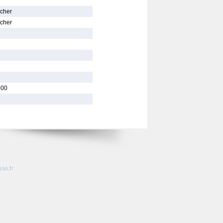
scher
scher
000
so.fr