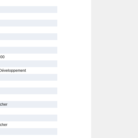
000
 Développement
scher
scher