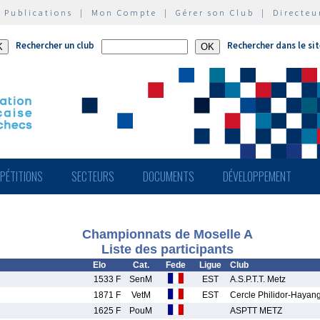
|
Publications
|
Mon Compte
|
Gérer son Club
|
Directeu
Rechercher un club
Rechercher dans le si
PÉTITIONS
SECTEURS
DOCUMENTS
DÉVELOPPEMENT
Championnats de Moselle A
Liste des participants
Elo
Cat.
Fede
Ligue
Club
1533 F
SenM
EST
A.S.P.T.T. Metz
1871 F
VetM
EST
Cercle Philidor-Hayan
1625 F
PouM
ASPTT METZ