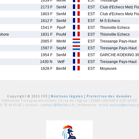
1639 F
MinM
EST
Tressange
2173 F
SenM
EST
Club d'Echecs Metz Fi
1803 F
SenM
EST
Club d'Echecs Metz Fi
1612 F
SenM
EST
M-S Echecs
1541 F
PpoF
EST
Thionville Echecs
phore
1831 F
PouM
EST
Thionville Echecs
2065 F
MinM
EST
Tressange Pays-Haut
1597 F
SepM
EST
Tressange Pays-Haut
1954 F
SenM
EST
GARCHE-KOEKING 3
1430 N
VetF
EST
Tressange Pays-Haut
1628 F
BenM
EST
Moyeuvre
Copyright © 2015 FFE |
Mentions légales
|
Protection des données
Fédération Française des Echecs |
6 rue de l'Eglise | 92600 ASNIERES SUR SEINE
01 39 44 65 80
| contact :
contact@ffechecs.fr
| webmestre :
erick.mouret@echecs.as