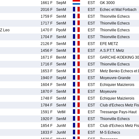
1661 F
SepM
EST
GK 3000
2016 F
SenM
EST
Echec et Mat Forbach
1759 F
SenM
EST
Thionville Echecs
1717 F
SenM
EST
Thionville Echecs
Z Leo
1470 F
PpoM
EST
Thionville Echecs
1704 F
SenM
EST
Thionville Echecs
2126 F
SenM
EST
EFE METZ
1456 F
SenM
EST
A.S.P.T.T. Metz
1671 F
BenM
EST
GARCHE-KOEKING 3
1716 F
SenM
EST
Thionville Echecs
1653 F
SenM
EST
Metz Benko Echecs et
1940 F
SepM
EST
Moyeuvre-Grande
1604 F
SenM
EST
Echiquier Maizierois
1870 F
SenM
EST
Moyeuvre
1748 F
SenM
EST
Echiquier Maizierois
1784 F
SenM
EST
Club d'Echecs Metz Fi
1591 F
VetM
EST
Tressange Pays-Haut
1920 F
SenM
EST
Thionville Echecs
1854 F
JunM
EST
Club d'Echecs Metz Fi
1833 F
JunM
EST
M-S Echecs