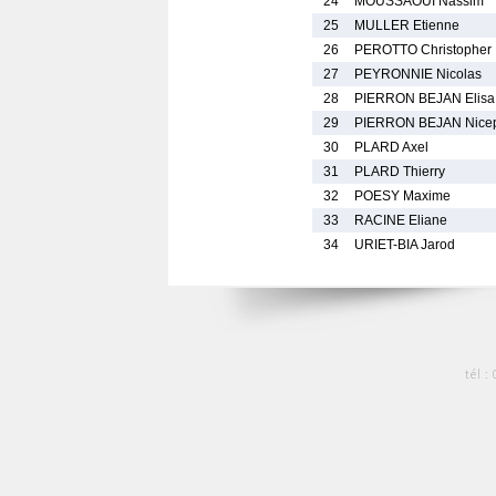
24
MOUSSAOUI Nassim
25
MULLER Etienne
26
PEROTTO Christopher
27
PEYRONNIE Nicolas
28
PIERRON BEJAN Elisa
29
PIERRON BEJAN Nice
30
PLARD Axel
31
PLARD Thierry
32
POESY Maxime
33
RACINE Eliane
34
URIET-BIA Jarod
tél :