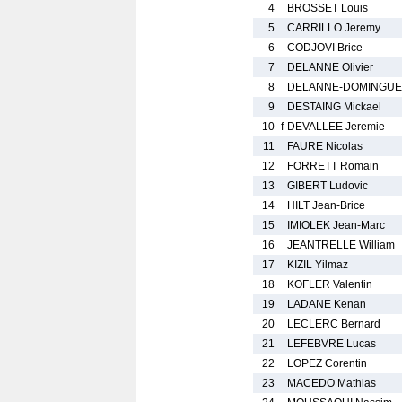
4
BROSSET Louis
5
CARRILLO Jeremy
6
CODJOVI Brice
7
DELANNE Olivier
8
DELANNE-DOMINGUE
9
DESTAING Mickael
10
f
DEVALLEE Jeremie
11
FAURE Nicolas
12
FORRETT Romain
13
GIBERT Ludovic
14
HILT Jean-Brice
15
IMIOLEK Jean-Marc
16
JEANTRELLE William
17
KIZIL Yilmaz
18
KOFLER Valentin
19
LADANE Kenan
20
LECLERC Bernard
21
LEFEBVRE Lucas
22
LOPEZ Corentin
23
MACEDO Mathias